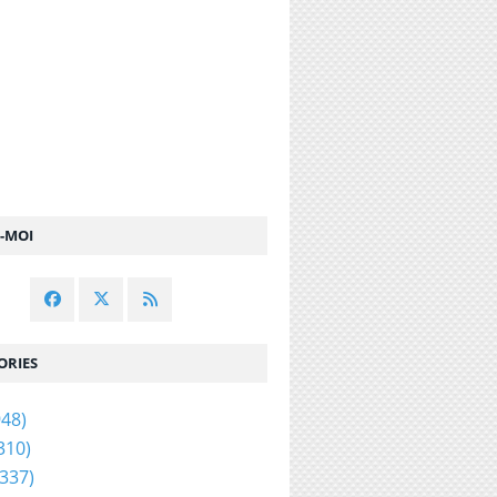
Z-MOI
ORIES
48)
310)
337)