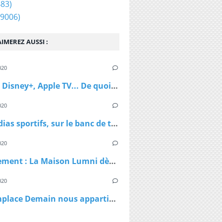
83)
9006)
IMEREZ AUSSI :
020
Netflix, Disney+, Apple TV... De quoi passer du bon temps pendant le confinement
020
Les médias sportifs, sur le banc de touche mais pas résignés
020
Confinement : La Maison Lumni dès lundi à 9h sur les chaines de France Télévisions
020
TF1 remplace Demain nous appartient par Sept à Huit, dès lundi à 19h05 le temps du confinement