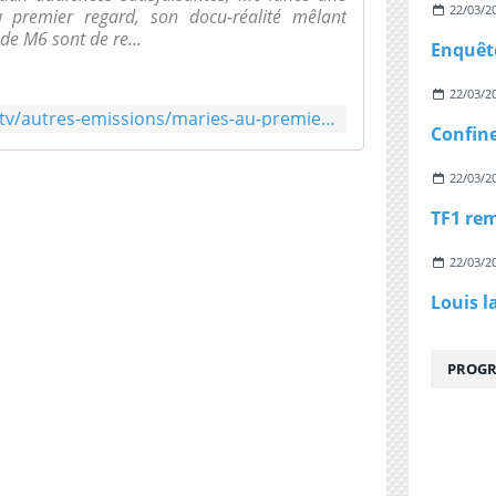
22/03/2
 premier regard, son docu-réalité mêlant
de M6 sont de re...
22/03/2
https://www.telestar.fr/actu-tv/autres-emissions/maries-au-premier-regard-la-saison-2-arrive-sur-m6-des-le-307865
22/03/2
22/03/2
Louis l
PROGR