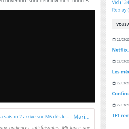
en novembre sont définitivement bouclés !
Vid
(134
Replay
(
VOUS A
22/03/2
22/03/2
22/03/2
22/03/2
Mariés au premier regard : la saison 2 arrive sur M6 dès le...
ux audiences satisfaisantes, M6 lance une