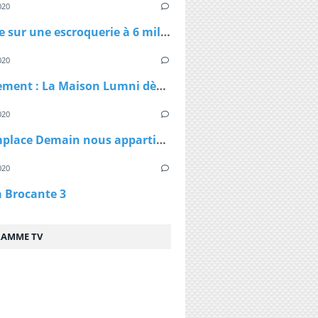
020
Enquête sur une escroquerie à 6 millions d'euros de masques et de gel
020
Confinement : La Maison Lumni dès lundi à 9h sur les chaines de France Télévisions
020
TF1 remplace Demain nous appartient par Sept à Huit, dès lundi à 19h05 le temps du confinement
020
a Brocante 3
AMME TV