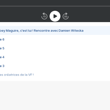
bey Maguire, c'est lui ! Rencontre avec Damien Witecka
e 6
e 5
e 4
e 3
s créatrices de la VF !
e 2
e 1
e Mektoub My Love arrive enfin ! Rencontre avec Shaïn Boumedine et Sal