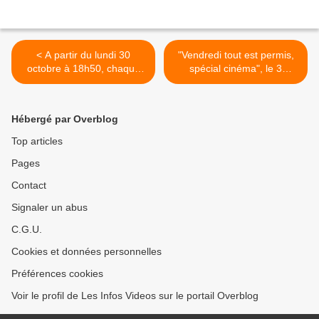
< A partir du lundi 30
"Vendredi tout est permis,
octobre à 18h50, chaque
spécial cinéma", le 3
jour de la semaine, sur
novembre à 23h25 sur TF1
France 4 : "Défis cobayes"
>
Hébergé par Overblog
Top articles
Pages
Contact
Signaler un abus
C.G.U.
Cookies et données personnelles
Préférences cookies
Voir le profil de Les Infos Videos sur le portail Overblog