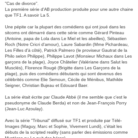
"Cas de divorce".
La première série d'AB production produite pour une autre chaine
que TF1. A savoir La 5.
Une pépite car la plupart des comédiens qui ont joué dans les
sitcoms ont démarré dans cette série comme Gérard Pinteau
(Antoine, papa de Lola dans Le Miel et les abeilles), Sébastien
Roch (Notre Cricri d'amour), Laure Sabardin (Mme Pichardeau,
Les Filles d'à côté), Patrick Palmero (le proviseur Gautrat de la
Philo selon Philippe), Philippe Lavot (Monsieur Michaux dans Les
garçons de la plage), Joyce Châtelier (Valériane dans Salut les
Musclés), Florence Rougé (Brigitte dans Les Garçons de la
plage), puis des comédiens débutants qui sont devenus des
célébrités comme Elie Semoun, Cécile de Ménibus, Mathilde
Seigner, Christian Bujeau et Edouard Baer.
La série était écrite par Claude Abbé (il me semble que c'est le
pseudonyme de Claude Berda) et non de Jean-François Porry
(Jean-Luc Azoulay).
Avec la série "Tribunal" diffusé sur TF1 et produite par Télé-
Images (Maguy, Marc et Sophie, Vivement Lundi), c'était les
débuts de la scripted reality (sans parler des émissions comme