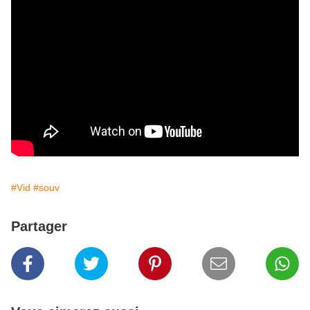
#Vid
#souv
Partager