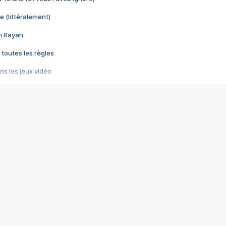
e (littéralement)
im Rayan
 toutes les règles
s les jeux vidéo
us choquant de Rockstar ? - Le scandale BULLY
e plus moche de Steam
du RÊVE tourne au CAUCHEMAR
pendant 8 heures
it… à tort
umiliés par un jeu vidéo
ire - Final Fantasy 8
ti un empire - Age of Empires