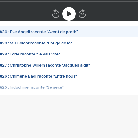
#30 : Eve Angeli raconte "Avant de partir"
#29 : MC Solaar raconte "Bouge de là"
28 : Lorie raconte "Je vais vite"
#27 : Christophe Willem raconte "Jacques a dit"
#26 : Chimène Badi raconte "Entre nous"
#25 : Indochine raconte "3e sexe"
#24 : Zaho raconte "C'est chelou"
#23 : Patrick Bruel raconte "Au café des délices"
#22 : Kyo raconte "Le chemin"
#21 : Nolwenn Leroy raconte "Cassé"