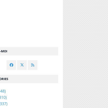
Z-MOI
ORIES
48)
310)
337)