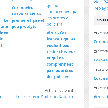
Vid
(134
Coronavirus :
Replay
(
Les caissiers en
 : Le
première ligne et
VOUS A
d'une
peu protégés
finée
Virus - Ces
22/03/2
it
français qui ne
nt
veulent pas
rester chez eux
22/03/2
et qui ne
comprennent
pas les ordres
22/03/2
des policiers
22/03/2
Interdire la cigarette à l'écran, une idée qui fait tousser en France
Le chanteur Philippe Katerine raconte les coulisses de son passage chez Jimmy Fallon