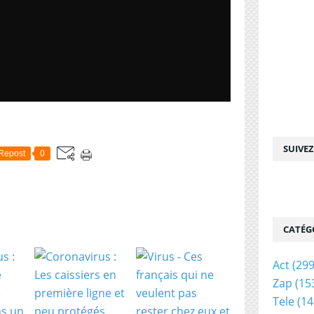
SUIVE
Repost
0
CATÉG
Act
(299
Zap
(15
Tele
(14