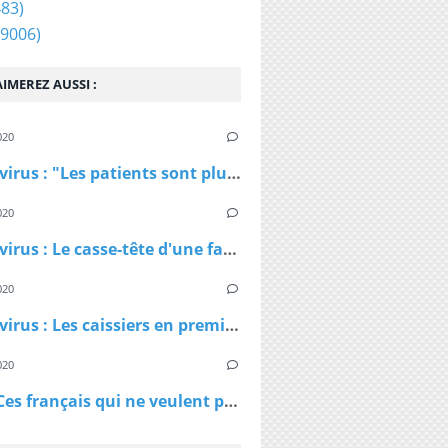
83)
9006)
IMEREZ AUSSI :
020
Coronavirus : "Les patients sont plus jeunes que ce qu'on nous avait dit", affirme Patrick Pelloux
020
Coronavirus : Le casse-tête d'une famille confinée dans un petit appartement
020
Coronavirus : Les caissiers en première ligne et peu protégés
020
Virus - Ces français qui ne veulent pas rester chez eux et qui ne comprennent pas les ordres des policiers