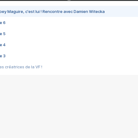
bey Maguire, c'est lui ! Rencontre avec Damien Witecka
e 6
e 5
e 4
e 3
s créatrices de la VF !
e 2
e 1
e Mektoub My Love arrive enfin ! Rencontre avec Shaïn Boumedine et Sal
i : après Toni en famille
elle réalise le bouleversant Dites lui que je l'aime
ais ! Rencontre autour de Vie privée de Rebecca Zlotowski