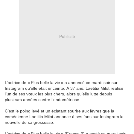
Publicité
L’actrice de « Plus belle la vie » a annoncé ce mardi soir sur
Instagram qu’elle était enceinte. À 37 ans, Laetitia Milot réalise
l’un de ses vœux les plus chers, alors qu’elle lutte depuis
plusieurs années contre l’endométriose.
C’est le poing levé et un éclatant sourire aux lèvres que la
comédienne Laetitia Milot annonce à ses fans sur Instagram la
nouvelle de sa grossesse.
L’actrice de « Plus belle la vie » (France 3) a posté ce mardi soir