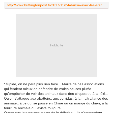
http://www.huffingtonpost.fr/2017/11/24/danse-avec-les-stars-va-faire-monter-un-loup-sur-scene-et-ca-indigne_a_23287115/
Publicité
Stupide, on ne peut plus rien faire... Marre de ces associations
qui feraient mieux de défendre de vraies causes plutôt
qu'empêcher de voir des animaux dans des cirques ou à la télé...
Qu'on s'attaque aux abattoirs, aux corridas, à la maltraitance des
animaux, à ce qui se passe en Chine où on mange du chien, à la
fourrure animale qui existe toujours...
Quant aux internautes marre de la délation... Ils s'emmerdent