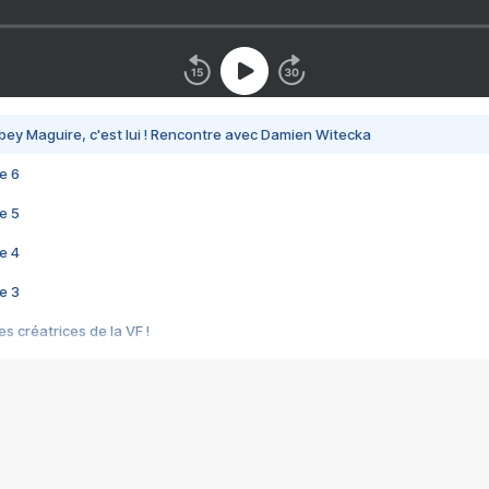
bey Maguire, c'est lui ! Rencontre avec Damien Witecka
e 6
e 5
e 4
e 3
s créatrices de la VF !
e 2
e 1
e Mektoub My Love arrive enfin ! Rencontre avec Shaïn Boumedine et Sal
i : après Toni en famille