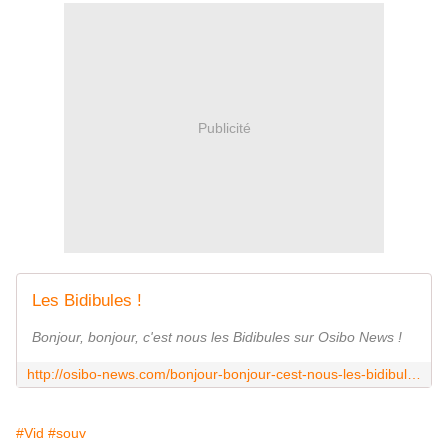
Publicité
Les Bidibules !
Bonjour, bonjour, c'est nous les Bidibules sur Osibo News !
http://osibo-news.com/bonjour-bonjour-cest-nous-les-bidibules/
#Vid
#souv