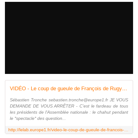
VIDÉO - Le coup de gueule de François de Rugy qui menace d'arrêter les questions au gouvernement - Le Lab Europe 1
Sébastien Tronche sebastien.tronche@europe1.fr JE VOUS
DEMANDE DE VOUS ARRÊTER - C'est le fardeau de tous
les présidents de l'Assemblée nationale : le chahut pendant
le *spectacle* des question...
http://lelab.europe1.fr/video-le-coup-de-gueule-de-francois-de-rugy-qui-menace-darreter-les-questions-au-gouvernement-3525569