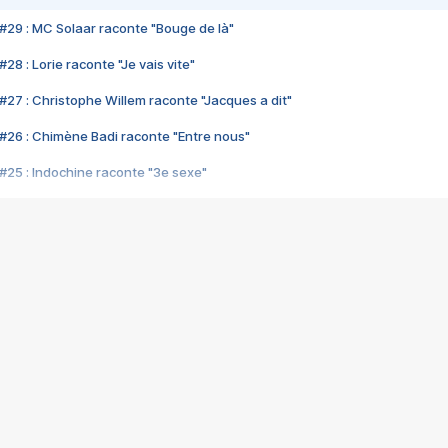
#29 : MC Solaar raconte "Bouge de là"
28 : Lorie raconte "Je vais vite"
#27 : Christophe Willem raconte "Jacques a dit"
#26 : Chimène Badi raconte "Entre nous"
#25 : Indochine raconte "3e sexe"
#24 : Zaho raconte "C'est chelou"
#23 : Patrick Bruel raconte "Au café des délices"
#22 : Kyo raconte "Le chemin"
#21 : Nolwenn Leroy raconte "Cassé"
#20 : Patrick Hernandez raconte "Born to be alive"
#19 : Lorie raconte "Près de moi"
#18 : Michael Jones raconte "A nos actes manqués" (avec Jean-Jacque