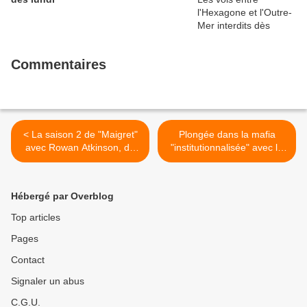
Commentaires
< La saison 2 de "Maigret"
Plongée dans la mafia
avec Rowan Atkinson, de
"institutionnalisée" avec la
retour sur France 3, le
série "McMafia" sur la BBC
dimanche 7 janvier à 20h55
>
Hébergé par Overblog
Top articles
Pages
Contact
Signaler un abus
C.G.U.