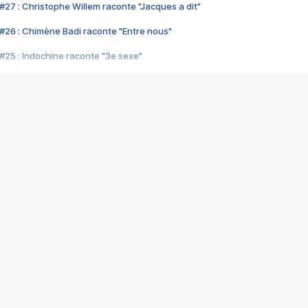
#27 : Christophe Willem raconte "Jacques a dit"
#26 : Chimène Badi raconte "Entre nous"
#25 : Indochine raconte "3e sexe"
#24 : Zaho raconte "C'est chelou"
#23 : Patrick Bruel raconte "Au café des délices"
#22 : Kyo raconte "Le chemin"
#21 : Nolwenn Leroy raconte "Cassé"
#20 : Patrick Hernandez raconte "Born to be alive"
#19 : Lorie raconte "Près de moi"
#18 : Michael Jones raconte "A nos actes manqués" (avec Jean-Jacque
#17 : Khaled raconte "Aïcha"
#16 : Corneille raconte "Parce qu'on vient de loin"
#15 : Indochine raconte "L'aventurier"