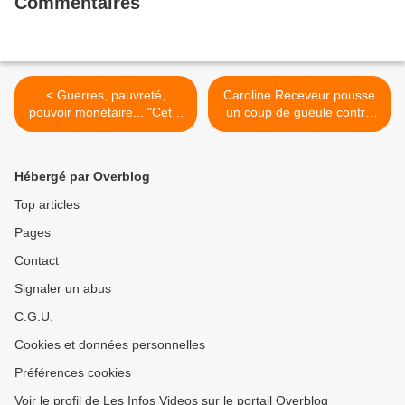
Commentaires
< Guerres, pauvreté,
Caroline Receveur pousse
pouvoir monétaire... "Cette
un coup de gueule contre
merde doit cesser !" Jacque
«Public» qui la dit enceinte
Fresco (Ingénieur Social)
>
Hébergé par Overblog
Top articles
Pages
Contact
Signaler un abus
C.G.U.
Cookies et données personnelles
Préférences cookies
Voir le profil de Les Infos Videos sur le portail Overblog