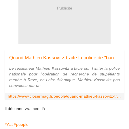
Publicité
Quand Mathieu Kassovitz traite la police de "bande de batards bons à rien"
Le réalisateur Mathieu Kassovitz a taclé sur Twitter la police
nationale pour l'opération de recherche de stupéfiants
menée à Reze, en Loire-Atlantique. Mathieu Kassovitz pas
convaincu par un...
https://www.closermag.fr/people/quand-mathieu-kassovitz-traite-la-police-de-bande-de-batards-bons-a-rien-769724
Il déconne vraiment là...
#Act
#people