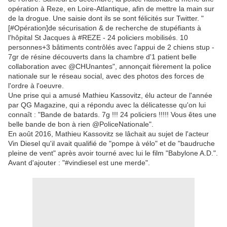
opération à Reze, en Loire-Atlantique, afin de mettre la main sur
de la drogue. Une saisie dont ils se sont félicités sur Twitter. "
[#Opération]de sécurisation & de recherche de stupéfiants à
l'hôpital St Jacques à #REZE - 24 policiers mobilisés. 10
personnes+3 bâtiments contrôlés avec l'appui de 2 chiens stup -
7gr de résine découverts dans la chambre d'1 patient belle
collaboration avec @CHUnantes", annonçait fièrement la police
nationale sur le réseau social, avec des photos des forces de
l'ordre à l'oeuvre.
Une prise qui a amusé Mathieu Kassovitz, élu acteur de l'année
par QG Magazine, qui a répondu avec la délicatesse qu'on lui
connaît : "Bande de batards. 7g !!! 24 policiers !!!!! Vous êtes une
belle bande de bon à rien @PoliceNationale".
En août 2016, Mathieu Kassovitz se lâchait au sujet de l'acteur
Vin Diesel qu'il avait qualifié de "pompe à vélo" et de "baudruche
pleine de vent" après avoir tourné avec lui le film "Babylone A.D.".
Avant d'ajouter : "#vindiesel est une merde".