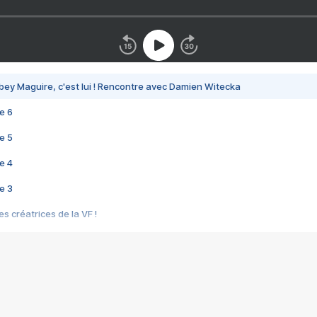
bey Maguire, c'est lui ! Rencontre avec Damien Witecka
e 6
e 5
e 4
e 3
s créatrices de la VF !
e 2
e 1
e Mektoub My Love arrive enfin ! Rencontre avec Shaïn Boumedine et Sal
i : après Toni en famille