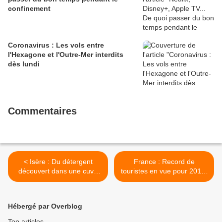
confinement
Coronavirus : Les vols entre
l'Hexagone et l'Outre-Mer interdits
dès lundi
Commentaires
< Isère : Du détergent
France : Record de
découvert dans une cuve
touristes en vue pour 2017,
de yaourt d'une usine
une bonne nouvelle pour
Yoplait
l'hôtellerie >
Hébergé par Overblog
Top articles