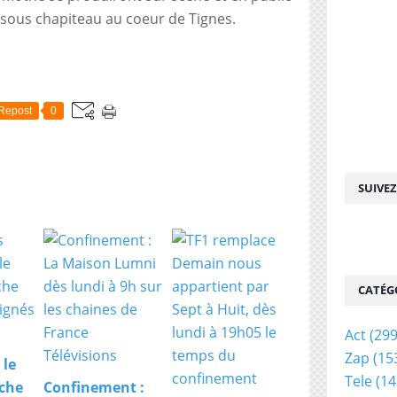
, sous chapiteau au coeur de Tignes.
Repost
0
SUIVE
CATÉG
Act
(299
Zap
(15
 le
Tele
(14
che
Confinement :