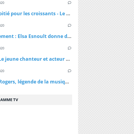
020
Pas de pitié pour les croissants - Le croissant pirate
020
Confinement : Elsa Esnoult donne de ses nouvelles dans une longue vidéo Facebook Live
020
Virus - Le jeune chanteur et acteur Lenni Kim annonce être positif au coronavirus ainsi que sa maman après un test fait au Canada
020
Kenny Rogers, légende de la musique country, est décédé à 81 ans
AMME TV