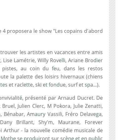
ce 4 proposera le show "Les copains d'abord
etrouver les artistes en vacances entre amis
, Lise Lamétrie, Willy Rovelli, Ariane Brodier
s pistes, au coin du feu, dans les restos
oute la palette des loisirs hivernaux (chiens
s et raclette, ski et fondue, surf et spa...).
nvivialité, présenté par Arnaud Ducret. De
ruel, Julien Clerc, M Pokora, Julie Zenatti,
m, Bénabar, Amaury Vassili, Fréro Delavega,
 Dany Brillant, Shy'm, Maurane, Forever
 Arthur - la nouvelle comédie musicale de
t Mothe se produiront sur scène et en public