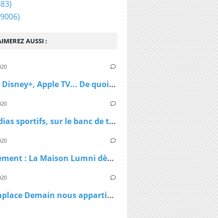
83)
9006)
IMEREZ AUSSI :
020
Netflix, Disney+, Apple TV... De quoi passer du bon temps pendant le confinement
020
Les médias sportifs, sur le banc de touche mais pas résignés
020
Confinement : La Maison Lumni dès lundi à 9h sur les chaines de France Télévisions
020
TF1 remplace Demain nous appartient par Sept à Huit, dès lundi à 19h05 le temps du confinement