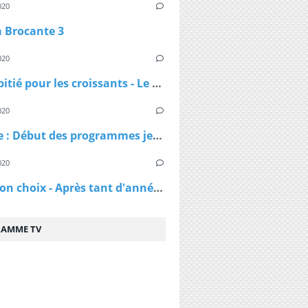
020
a Brocante 3
020
Pas de pitié pour les croissants - Le croissant pirate
020
DAnime : Début des programmes jeunesse jusqu'en 1974
020
C'est mon choix - Après tant d'années de mariage, vais-je réussir à te séduire à nouveau ?
AMME TV