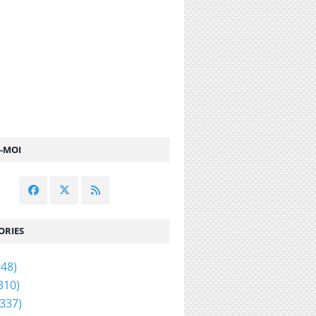
Z-MOI
ORIES
48)
310)
337)