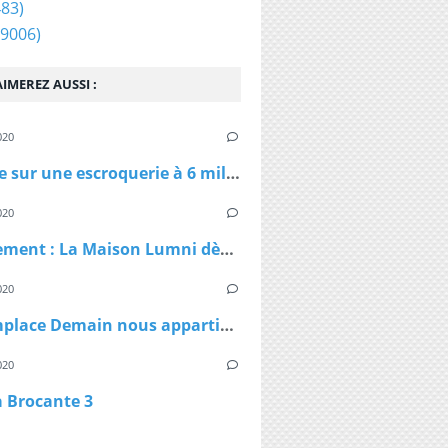
83)
9006)
IMEREZ AUSSI :
020
Enquête sur une escroquerie à 6 millions d'euros de masques et de gel
020
Confinement : La Maison Lumni dès lundi à 9h sur les chaines de France Télévisions
020
TF1 remplace Demain nous appartient par Sept à Huit, dès lundi à 19h05 le temps du confinement
020
a Brocante 3