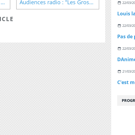
La seconde partie de "Sans Famille" avec Fabrice Josso et Pétula Clark sera rediffusée le mardi 13 février à 20h40 sur TV Melody
Audiences radio : "Les Grosses Têtes" de Laurent Ruquier explosent tout, De Caunes et Vanhoenacker en forme
22/03/2
Louis l
ICLE
22/03/2
22/03/2
21/03/2
PROGR