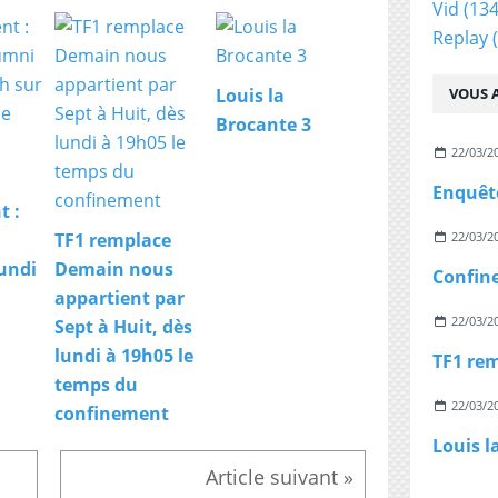
Vid
(134
Replay
(
VOUS A
Louis la
Brocante 3
22/03/2
t :
22/03/2
TF1 remplace
undi
Demain nous
appartient par
22/03/2
Sept à Huit, dès
lundi à 19h05 le
temps du
22/03/2
confinement
Louis l