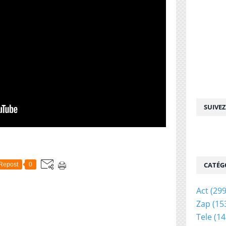
SUIVE
CATÉG
Repost
0
Act
(299
Zap
(15
Tele
(14