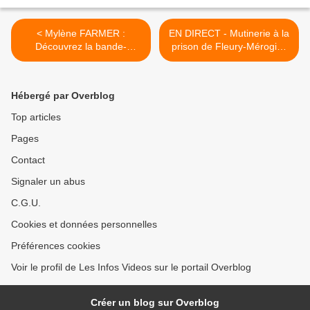
< Mylène FARMER :
EN DIRECT - Mutinerie à la
Découvrez la bande-
prison de Fleury-Mérogis :
annonce de son nouveau
Après une intervention, les
film
123 détenus ont regagné
leur cellule >
Hébergé par Overblog
Top articles
Pages
Contact
Signaler un abus
C.G.U.
Cookies et données personnelles
Préférences cookies
Voir le profil de Les Infos Videos sur le portail Overblog
Créer un blog sur Overblog