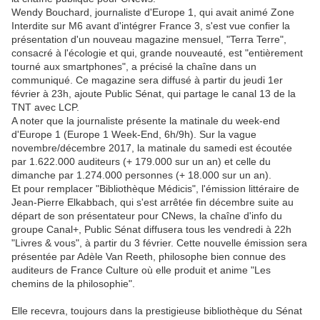
Wendy Bouchard, journaliste d'Europe 1, qui avait animé Zone
Interdite sur M6 avant d'intégrer France 3, s'est vue confier la
présentation d'un nouveau magazine mensuel, "Terra Terre",
consacré à l'écologie et qui, grande nouveauté, est "entièrement
tourné aux smartphones", a précisé la chaîne dans un
communiqué. Ce magazine sera diffusé à partir du jeudi 1er
février à 23h, ajoute Public Sénat, qui partage le canal 13 de la
TNT avec LCP.
A noter que la journaliste présente la matinale du week-end
d'Europe 1 (Europe 1 Week-End, 6h/9h). Sur la vague
novembre/décembre 2017, la matinale du samedi est écoutée
par 1.622.000 auditeurs (+ 179.000 sur un an) et celle du
dimanche par 1.274.000 personnes (+ 18.000 sur un an).
Et pour remplacer "Bibliothèque Médicis", l'émission littéraire de
Jean-Pierre Elkabbach, qui s'est arrêtée fin décembre suite au
départ de son présentateur pour CNews, la chaîne d'info du
groupe Canal+, Public Sénat diffusera tous les vendredi à 22h
"Livres & vous", à partir du 3 février. Cette nouvelle émission sera
présentée par Adèle Van Reeth, philosophe bien connue des
auditeurs de France Culture où elle produit et anime "Les
chemins de la philosophie".
Elle recevra, toujours dans la prestigieuse bibliothèque du Sénat