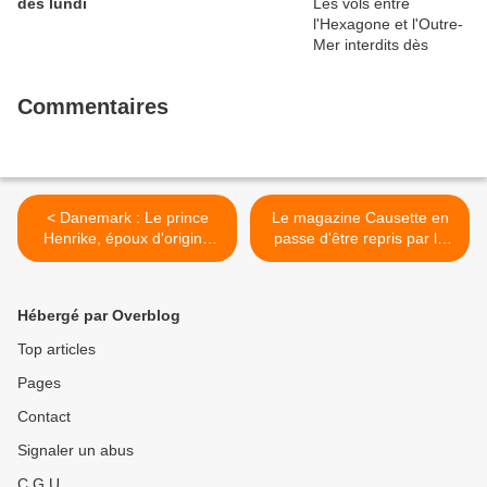
dès lundi
Commentaires
< Danemark : Le prince
Le magazine Causette en
Henrike, époux d'origine
passe d'être repris par le
française de la reine
propriétaire du Film
Margrethe est décédé, a
Français >
annoncé dans la nuit le
Hébergé par Overblog
palais royal
Top articles
Pages
Contact
Signaler un abus
C.G.U.