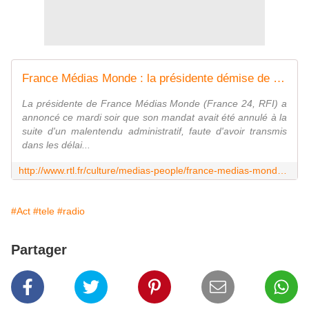
France Médias Monde : la présidente démise de ses fonctions pour un oubli
La présidente de France Médias Monde (France 24, RFI) a
annoncé ce mardi soir que son mandat avait été annulé à la
suite d'un malentendu administratif, faute d'avoir transmis
dans les délai...
http://www.rtl.fr/culture/medias-people/france-medias-monde-la-presidente-demise-de-ses-fonctions-a-cause-d-un-oubli-administratif-7792252063
#Act
#tele
#radio
Partager