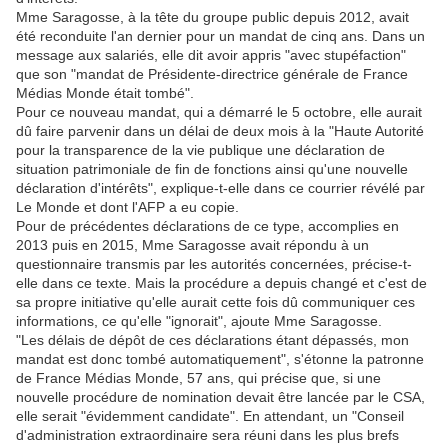
Mme Saragosse, à la tête du groupe public depuis 2012, avait
été reconduite l'an dernier pour un mandat de cinq ans. Dans un
message aux salariés, elle dit avoir appris "avec stupéfaction"
que son "mandat de Présidente-directrice générale de France
Médias Monde était tombé".
Pour ce nouveau mandat, qui a démarré le 5 octobre, elle aurait
dû faire parvenir dans un délai de deux mois à la "Haute Autorité
pour la transparence de la vie publique une déclaration de
situation patrimoniale de fin de fonctions ainsi qu'une nouvelle
déclaration d'intérêts", explique-t-elle dans ce courrier révélé par
Le Monde et dont l'AFP a eu copie.
Pour de précédentes déclarations de ce type, accomplies en
2013 puis en 2015, Mme Saragosse avait répondu à un
questionnaire transmis par les autorités concernées, précise-t-
elle dans ce texte. Mais la procédure a depuis changé et c'est de
sa propre initiative qu'elle aurait cette fois dû communiquer ces
informations, ce qu'elle "ignorait", ajoute Mme Saragosse.
"Les délais de dépôt de ces déclarations étant dépassés, mon
mandat est donc tombé automatiquement", s'étonne la patronne
de France Médias Monde, 57 ans, qui précise que, si une
nouvelle procédure de nomination devait être lancée par le CSA,
elle serait "évidemment candidate". En attendant, un "Conseil
d'administration extraordinaire sera réuni dans les plus brefs