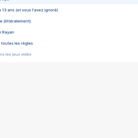
 a 13 ans (et vous l'avez ignoré)
e (littéralement)
im Rayan
 toutes les règles
s les jeux vidéo
us choquant de Rockstar ? - Le scandale BULLY
e plus moche de Steam
du RÊVE tourne au CAUCHEMAR
pendant 8 heures
it… à tort
umiliés par un jeu vidéo
ire - Final Fantasy 8