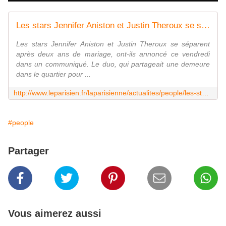
Les stars Jennifer Aniston et Justin Theroux se séparent après deux ans de mariage
Les stars Jennifer Aniston et Justin Theroux se séparent
après deux ans de mariage, ont-ils annoncé ce vendredi
dans un communiqué. Le duo, qui partageait une demeure
dans le quartier pour ...
http://www.leparisien.fr/laparisienne/actualites/people/les-stars-jennifer-aniston-et-justin-theroux-se-separent-apres-deux-ans-de-mariage-16-02-2018-7562475.php
#people
Partager
Vous aimerez aussi