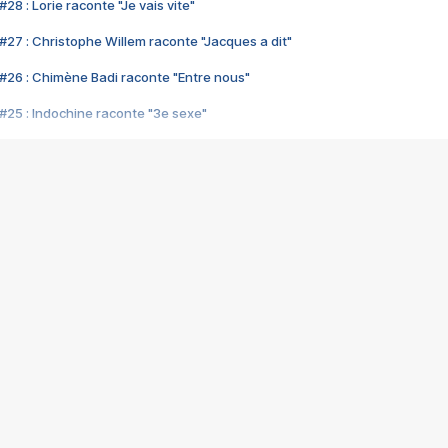
28 : Lorie raconte "Je vais vite"
#27 : Christophe Willem raconte "Jacques a dit"
#26 : Chimène Badi raconte "Entre nous"
#25 : Indochine raconte "3e sexe"
#24 : Zaho raconte "C'est chelou"
#23 : Patrick Bruel raconte "Au café des délices"
#22 : Kyo raconte "Le chemin"
#21 : Nolwenn Leroy raconte "Cassé"
#20 : Patrick Hernandez raconte "Born to be alive"
#19 : Lorie raconte "Près de moi"
#18 : Michael Jones raconte "A nos actes manqués" (avec Jean-Jacque
#17 : Khaled raconte "Aïcha"
#16 : Corneille raconte "Parce qu'on vient de loin"