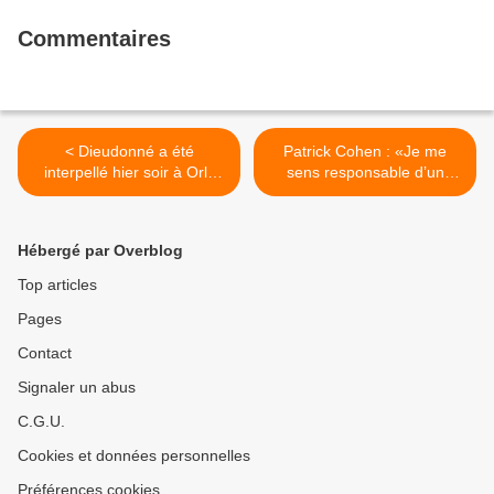
Commentaires
< Dieudonné a été
Patrick Cohen : «Je me
interpellé hier soir à Orly
sens responsable d’un
par la police des frontières
éven­tuel échec sur Europe
et placé en garde à vue
1» >
avant d'être relâché dans la
Hébergé par Overblog
nuit
Top articles
Pages
Contact
Signaler un abus
C.G.U.
Cookies et données personnelles
Préférences cookies