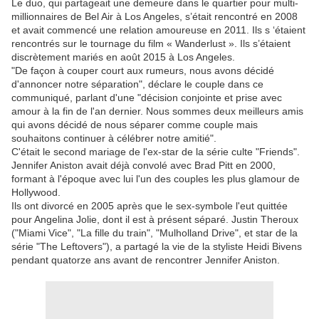
Le duo, qui partageait une demeure dans le quartier pour multi-
millionnaires de Bel Air à Los Angeles, s’était rencontré en 2008
et avait commencé une relation amoureuse en 2011. Ils s ‘étaient
rencontrés sur le tournage du film « Wanderlust ». Ils s’étaient
discrètement mariés en août 2015 à Los Angeles.
"De façon à couper court aux rumeurs, nous avons décidé
d'annoncer notre séparation", déclare le couple dans ce
communiqué, parlant d'une "décision conjointe et prise avec
amour à la fin de l'an dernier. Nous sommes deux meilleurs amis
qui avons décidé de nous séparer comme couple mais
souhaitons continuer à célébrer notre amitié".
C'était le second mariage de l'ex-star de la série culte "Friends".
Jennifer Aniston avait déjà convolé avec Brad Pitt en 2000,
formant à l'époque avec lui l'un des couples les plus glamour de
Hollywood.
Ils ont divorcé en 2005 après que le sex-symbole l'eut quittée
pour Angelina Jolie, dont il est à présent séparé. Justin Theroux
("Miami Vice", "La fille du train", "Mulholland Drive", et star de la
série "The Leftovers"), a partagé la vie de la styliste Heidi Bivens
pendant quatorze ans avant de rencontrer Jennifer Aniston.