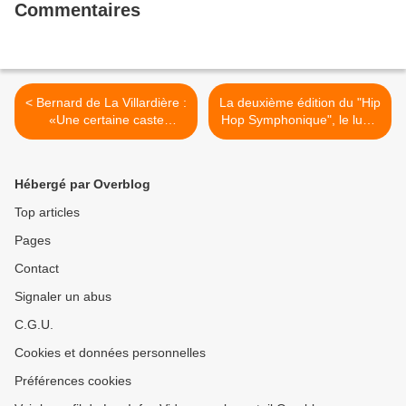
Commentaires
< Bernard de La Villardière :
La deuxième édition du "Hip
«Une certaine caste
Hop Symphonique", le lundi
médiatique disqualifie toute
26 mars à 23h10 sur
opinion divergente»
France 4 >
Hébergé par Overblog
Top articles
Pages
Contact
Signaler un abus
C.G.U.
Cookies et données personnelles
Préférences cookies