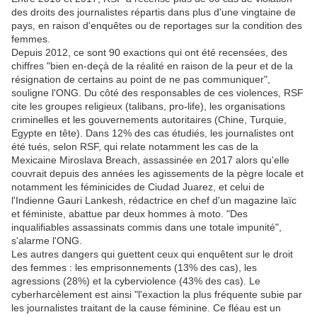
des droits des journalistes répartis dans plus d'une vingtaine de
pays, en raison d'enquêtes ou de reportages sur la condition des
femmes.
Depuis 2012, ce sont 90 exactions qui ont été recensées, des
chiffres "bien en-deçà de la réalité en raison de la peur et de la
résignation de certains au point de ne pas communiquer",
souligne l'ONG. Du côté des responsables de ces violences, RSF
cite les groupes religieux (talibans, pro-life), les organisations
criminelles et les gouvernements autoritaires (Chine, Turquie,
Egypte en tête). Dans 12% des cas étudiés, les journalistes ont
été tués, selon RSF, qui relate notamment les cas de la
Mexicaine Miroslava Breach, assassinée en 2017 alors qu'elle
couvrait depuis des années les agissements de la pègre locale et
notamment les féminicides de Ciudad Juarez, et celui de
l'Indienne Gauri Lankesh, rédactrice en chef d'un magazine laïc
et féministe, abattue par deux hommes à moto. "Des
inqualifiables assassinats commis dans une totale impunité",
s'alarme l'ONG.
Les autres dangers qui guettent ceux qui enquêtent sur le droit
des femmes : les emprisonnements (13% des cas), les
agressions (28%) et la cyberviolence (43% des cas). Le
cyberharcèlement est ainsi "l'exaction la plus fréquente subie par
les journalistes traitant de la cause féminine. Ce fléau est un