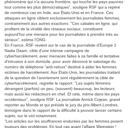
phénomène qui n'a aucune frontière, qui touche les pays pauvres
tout comme les plus démocratiques", souligne RSF qui a repéré
de nombreux cas en Inde, aux États-Unis et en France. Ces
attaques en ligne ciblent exclusivement les journalistes femmes,
contrairement aux autres exactions. "Ces cabales en ligne, qui
profitent de la viralité des réseaux sociaux, constituent
aujourd'hui une menace pour les journalistes à prendre très au
sérieux", estime l'ONG.
En France, RSF revient sur le cas de la journaliste d'Europe 1
Nadia Daam, cible d'une intense campagne de
cyberharcèlement, avec menaces faites à sa famille et tentative
d'intrusion à son domicile, pour avoir dénoncé le sabotage du
numéro de téléphone "anti-relous" destiné à aider les femmes
victimes de harcèlement. Aux États-Unis, les journalistes traitant
de la question de l'avortement sont régulièrement la cible de
cyberharcèlement, regrette le rapport. "Les sujets féminins
dérangent (parfois) un peu, (souvent) beaucoup, les lecteurs
mais aussi les rédacteurs en chef. Et cela, même dans les pays
occidentaux", souligne RSF. La journaliste Annick Cojean, grand
reporter au Monde et qui préside le jury du prix Albert-Londres,
témoigne dans le rapport de la difficulté à pouvoir lancer certains
sujets, sur le viol notamment.
"Les articles sur les souffrances endurées par les femmes posent
toujours des problèmes. En tout cas avant l'affaire Weinstein !