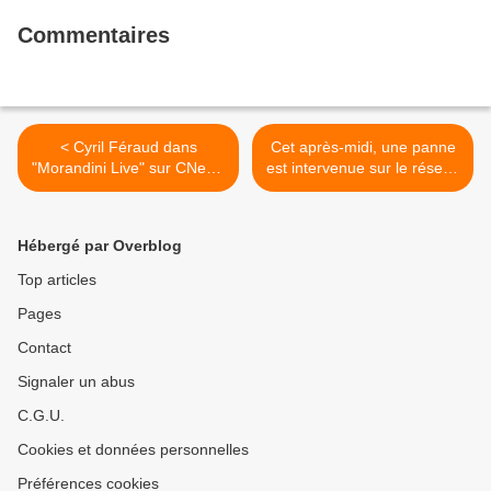
Commentaires
< Cyril Féraud dans
Cet après-midi, une panne
"Morandini Live" sur CNews
est intervenue sur le réseau
et Non Stop People
de Free, depuis 17h50, ce
serait revenu à la normale >
Hébergé par Overblog
Top articles
Pages
Contact
Signaler un abus
C.G.U.
Cookies et données personnelles
Préférences cookies