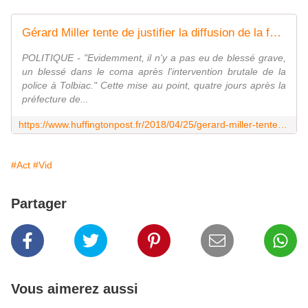
Gérard Miller tente de justifier la diffusion de la fake news sur l'évacuation de Tolbiac
POLITIQUE - "Evidemment, il n'y a pas eu de blessé grave,
un blessé dans le coma après l'intervention brutale de la
police à Tolbiac." Cette mise au point, quatre jours après la
préfecture de...
https://www.huffingtonpost.fr/2018/04/25/gerard-miller-tente-de-justifier-la-diffusion-de-la-fake-news-sur-levacuation-de-tolbiac_a_23419977/
#Act
#Vid
Partager
Vous aimerez aussi