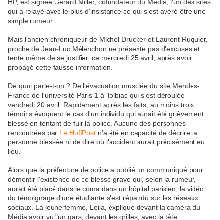
HP, est signée Gérard Miller, cofondateur du Média, l'un des sites
qui a relayé avec le plus d'insistance ce qui s'est avéré être une
simple rumeur.
Mais l'ancien chroniqueur de Michel Drucker et Laurent Ruquier,
proche de Jean-Luc Mélenchon ne présente pas d'excuses et
tente même de se justifier, ce mercredi 25 avril, après avoir
propagé cette fausse information.
De quoi parle-t-on ? De l'évacuation musclée du site Mendes-
France de l'université Paris 1 à Tolbiac qui s'est déroulée
vendredi 20 avril. Rapidement après les faits, au moins trois
témoins évoquent le cas d'un individu qui aurait été grièvement
blessé en tentant de fuir la police. Aucune des personnes
rencontrées par
Le HuffPost
n'a été en capacité de décrire la
personne blessée ni de dire où l'accident aurait précisément eu
lieu.
Alors que la préfecture de police a publié un communiqué pour
démentir l'existence de ce blessé grave qui, selon la rumeur,
aurait été placé dans le coma dans un hôpital parisien, la vidéo
du témoignage d'une étudiante s'est répandu sur les réseaux
sociaux. La jeune femme, Leila, explique devant la caméra du
Média avoir vu "un gars, devant les grilles, avec la tête