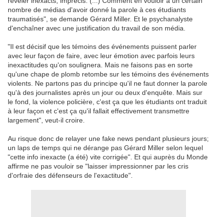
révéler inexacts, imprécis. (...) Comment en vouloir à un certain
nombre de médias d'avoir donné la parole à ces étudiants
traumatisés", se demande Gérard Miller. Et le psychanalyste
d'enchaîner avec une justification du travail de son média.
"Il est décisif que les témoins des événements puissent parler
avec leur façon de faire, avec leur émotion avec parfois leurs
inexactitudes qu'on soulignera. Mais ne faisons pas en sorte
qu'une chape de plomb retombe sur les témoins des événements
violents. Ne partons pas du principe qu'il ne faut donner la parole
qu'à des journalistes après un jour ou deux d'enquête. Mais sur
le fond, la violence policière, c'est ça que les étudiants ont traduit
à leur façon et c'est ça qu'il fallait effectivement transmettre
largement", veut-il croire.
Au risque donc de relayer une fake news pendant plusieurs jours;
un laps de temps qui ne dérange pas Gérard Miller selon lequel
"cette info inexacte (a été) vite corrigée". Et qui auprès du Monde
affirme ne pas vouloir se "laisser impressionner par les cris
d'orfraie des défenseurs de l'exactitude".