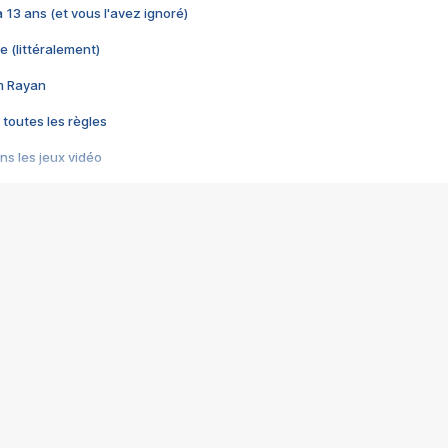
 a 13 ans (et vous l'avez ignoré)
e (littéralement)
im Rayan
 toutes les règles
s les jeux vidéo
us choquant de Rockstar ? - Le scandale BULLY
e plus moche de Steam
du RÊVE tourne au CAUCHEMAR
pendant 8 heures
it… à tort
umiliés par un jeu vidéo
ire - Final Fantasy 8
ti un empire - Age of Empires