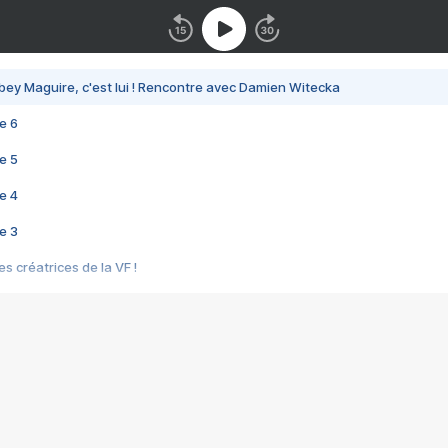
bey Maguire, c'est lui ! Rencontre avec Damien Witecka
e 6
e 5
e 4
e 3
s créatrices de la VF !
e 2
e 1
e Mektoub My Love arrive enfin ! Rencontre avec Shaïn Boumedine et Sal
i : après Toni en famille
elle réalise le bouleversant Dites lui que je l'aime