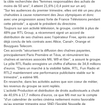
la cible recherchée des "femmes responsables des achats de
moins de 50 ans", il atteint 21,6% (-0,4 point sur un an).
"Sur les audiences du premier trimestre, elles ont été un peu plus
chahutées à cause notamment des Jeux olympiques et donc
avec une progression assez forte de France Télévisions pendant
cette période", a ajouté le président du directoire.
Toujours sur son activité télévision, le groupe, contrôlé à plus de
48% par RTL Group, a récemment signé un accord de
distribution de ses chaînes avec l'opérateur Free, après avoir
déjà conclu de tels contrats avec Altice, Canal+, Orange et
Bouygues Telecom.
Ces accords "sécurisent la diffusion des chaînes payantes,
principalement Paris Première et Téva, et rémunèrent les
chaînes et services associés M6, W9 et 6ter", a assuré le groupe.
Le pôle RTL Radio enregistre un chiffre d'affaires de 34,8 millions
d'euros. "Dans un marché à la visibilité faible, RTL, Fun Radio et
RTL2 maintiennent une performance publicitaire stable sur le
trimestre", a estimé M6.
En revanche, dans les activités autres que son coeur de métier,
les revenus du groupe se sont repliés.
L'activité Production et distribution de droits audiovisuels a chuté
de 40,6% à 17,7 millions d'euros, ce que M6 met sur le compte
"d'un calendrier de sorties cinéma nettement moins favorable
qu'au premier trimestre pour SND (Société Nouvelle de