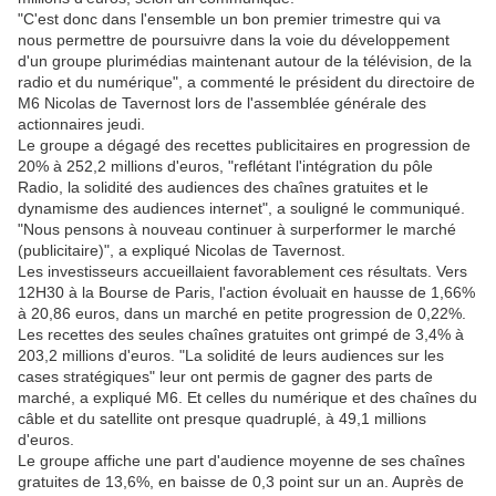
"C'est donc dans l'ensemble un bon premier trimestre qui va
nous permettre de poursuivre dans la voie du développement
d'un groupe plurimédias maintenant autour de la télévision, de la
radio et du numérique", a commenté le président du directoire de
M6 Nicolas de Tavernost lors de l'assemblée générale des
actionnaires jeudi.
Le groupe a dégagé des recettes publicitaires en progression de
20% à 252,2 millions d'euros, "reflétant l'intégration du pôle
Radio, la solidité des audiences des chaînes gratuites et le
dynamisme des audiences internet", a souligné le communiqué.
"Nous pensons à nouveau continuer à surperformer le marché
(publicitaire)", a expliqué Nicolas de Tavernost.
Les investisseurs accueillaient favorablement ces résultats. Vers
12H30 à la Bourse de Paris, l'action évoluait en hausse de 1,66%
à 20,86 euros, dans un marché en petite progression de 0,22%.
Les recettes des seules chaînes gratuites ont grimpé de 3,4% à
203,2 millions d'euros. "La solidité de leurs audiences sur les
cases stratégiques" leur ont permis de gagner des parts de
marché, a expliqué M6. Et celles du numérique et des chaînes du
câble et du satellite ont presque quadruplé, à 49,1 millions
d'euros.
Le groupe affiche une part d'audience moyenne de ses chaînes
gratuites de 13,6%, en baisse de 0,3 point sur un an. Auprès de