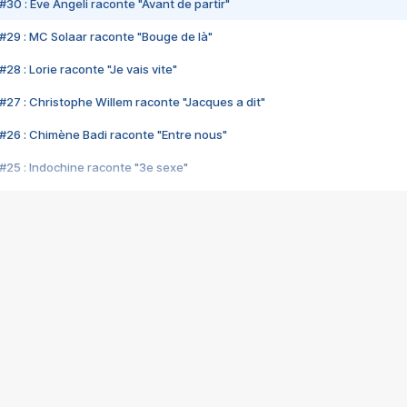
#30 : Eve Angeli raconte "Avant de partir"
#29 : MC Solaar raconte "Bouge de là"
28 : Lorie raconte "Je vais vite"
#27 : Christophe Willem raconte "Jacques a dit"
#26 : Chimène Badi raconte "Entre nous"
#25 : Indochine raconte "3e sexe"
#24 : Zaho raconte "C'est chelou"
#23 : Patrick Bruel raconte "Au café des délices"
#22 : Kyo raconte "Le chemin"
#21 : Nolwenn Leroy raconte "Cassé"
#20 : Patrick Hernandez raconte "Born to be alive"
#19 : Lorie raconte "Près de moi"
#18 : Michael Jones raconte "A nos actes manqués" (avec Jean-Jacque