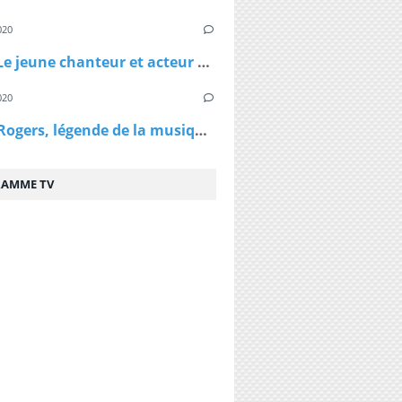
020
Virus - Le jeune chanteur et acteur Lenni Kim annonce être positif au coronavirus ainsi que sa maman après un test fait au Canada
020
Kenny Rogers, légende de la musique country, est décédé à 81 ans
AMME TV