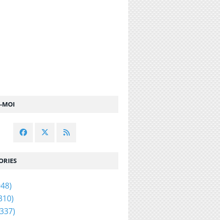
Z-MOI
ORIES
48)
310)
337)