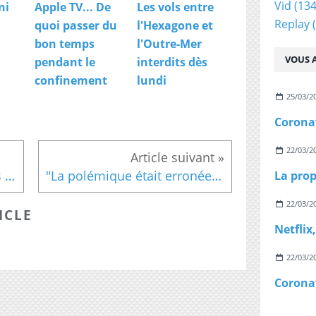
Vid
(134
ni
Apple TV... De
Les vols entre
Replay
(
quoi passer du
l'Hexagone et
bon temps
l'Outre-Mer
VOUS A
pendant le
interdits dès
confinement
lundi
25/03/2
22/03/2
Sur les pages Facebook des grands médias, un commentaire sur dix est haineux
"La polémique était erronée", Mennel revient sur son départ de "The Voice"
22/03/2
ICLE
22/03/2