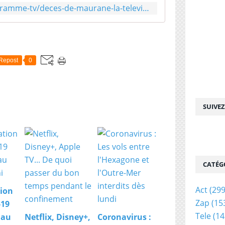
http://tvmag.lefigaro.fr/programme-tv/deces-de-maurane-la-television-lui-rend-hommage_67ac92fc-5397-11e8-aab1-4641489dd35c/
Repost
0
SUIVE
CATÉG
Act
(299
ion
Zap
(15
-19
Tele
(14
 au
Netflix, Disney+,
Coronavirus :