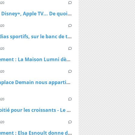
020
Netflix, Disney+, Apple TV... De quoi passer du bon temps pendant le confinement
020
Les médias sportifs, sur le banc de touche mais pas résignés
020
Confinement : La Maison Lumni dès lundi à 9h sur les chaines de France Télévisions
020
TF1 remplace Demain nous appartient par Sept à Huit, dès lundi à 19h05 le temps du confinement
020
Pas de pitié pour les croissants - Le croissant pirate
020
Confinement : Elsa Esnoult donne de ses nouvelles dans une longue vidéo Facebook Live