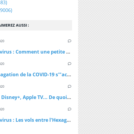
83)
9006)
IMEREZ AUSSI :
020
Coronavirus : Comment une petite station de ski autrichienne a accéléré la propagation du virus
020
La propagation de la COVID-19 s'"accélère" au Royaume-Uni
020
Netflix, Disney+, Apple TV... De quoi passer du bon temps pendant le confinement
020
Coronavirus : Les vols entre l'Hexagone et l'Outre-Mer interdits dès lundi