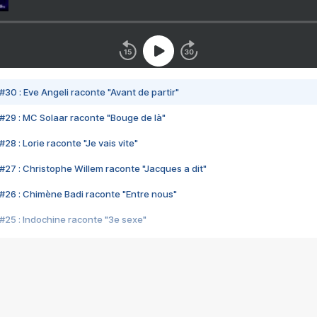
#30 : Eve Angeli raconte "Avant de partir"
#29 : MC Solaar raconte "Bouge de là"
28 : Lorie raconte "Je vais vite"
#27 : Christophe Willem raconte "Jacques a dit"
#26 : Chimène Badi raconte "Entre nous"
#25 : Indochine raconte "3e sexe"
#24 : Zaho raconte "C'est chelou"
#23 : Patrick Bruel raconte "Au café des délices"
#22 : Kyo raconte "Le chemin"