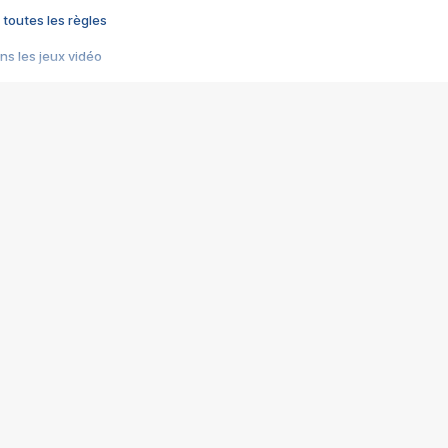
 toutes les règles
s les jeux vidéo
us choquant de Rockstar ? - Le scandale BULLY
e plus moche de Steam
du RÊVE tourne au CAUCHEMAR
pendant 8 heures
it… à tort
umiliés par un jeu vidéo
ire - Final Fantasy 8
ti un empire - Age of Empires
story DOFUS
tard, il crée l'un des pires jeux de tous les temps, MindsEye.