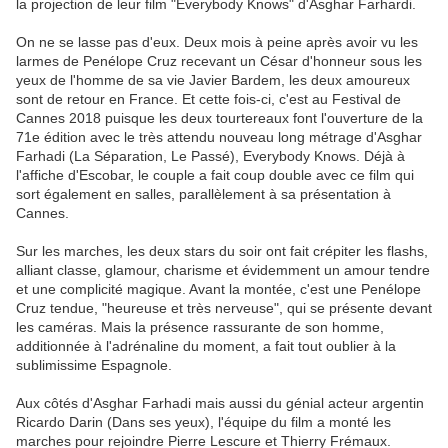
la projection de leur film "Everybody Knows" d'Asghar Farhardi.
On ne se lasse pas d'eux. Deux mois à peine après avoir vu les
larmes de Penélope Cruz recevant un César d'honneur sous les
yeux de l'homme de sa vie Javier Bardem, les deux amoureux
sont de retour en France. Et cette fois-ci, c'est au Festival de
Cannes 2018 puisque les deux tourtereaux font l'ouverture de la
71e édition avec le très attendu nouveau long métrage d'Asghar
Farhadi (La Séparation, Le Passé), Everybody Knows. Déjà à
l'affiche d'Escobar, le couple a fait coup double avec ce film qui
sort également en salles, parallèlement à sa présentation à
Cannes.
Sur les marches, les deux stars du soir ont fait crépiter les flashs,
alliant classe, glamour, charisme et évidemment un amour tendre
et une complicité magique. Avant la montée, c'est une Penélope
Cruz tendue, "heureuse et très nerveuse", qui se présente devant
les caméras. Mais la présence rassurante de son homme,
additionnée à l'adrénaline du moment, a fait tout oublier à la
sublimissime Espagnole.
Aux côtés d'Asghar Farhadi mais aussi du génial acteur argentin
Ricardo Darin (Dans ses yeux), l'équipe du film a monté les
marches pour rejoindre Pierre Lescure et Thierry Frémaux.