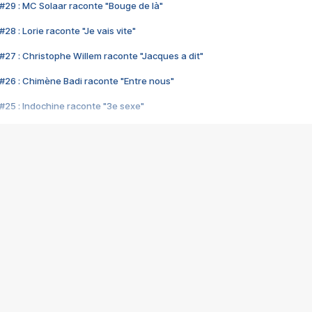
#29 : MC Solaar raconte "Bouge de là"
28 : Lorie raconte "Je vais vite"
#27 : Christophe Willem raconte "Jacques a dit"
#26 : Chimène Badi raconte "Entre nous"
#25 : Indochine raconte "3e sexe"
#24 : Zaho raconte "C'est chelou"
#23 : Patrick Bruel raconte "Au café des délices"
#22 : Kyo raconte "Le chemin"
#21 : Nolwenn Leroy raconte "Cassé"
#20 : Patrick Hernandez raconte "Born to be alive"
#19 : Lorie raconte "Près de moi"
#18 : Michael Jones raconte "A nos actes manqués" (avec Jean-Jacque
#17 : Khaled raconte "Aïcha"