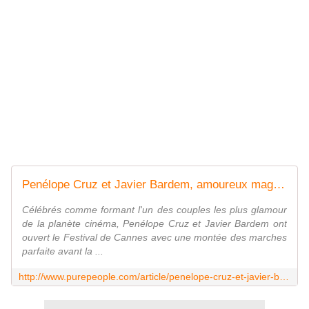
Penélope Cruz et Javier Bardem, amoureux magnifiques pour lancer Cannes 2018
Célébrés comme formant l'un des couples les plus glamour
de la planète cinéma, Penélope Cruz et Javier Bardem ont
ouvert le Festival de Cannes avec une montée des marches
parfaite avant la ...
http://www.purepeople.com/article/penelope-cruz-et-javier-bardem-amoureux-magnifiques-pour-lancer-cannes-2018_a285172/1