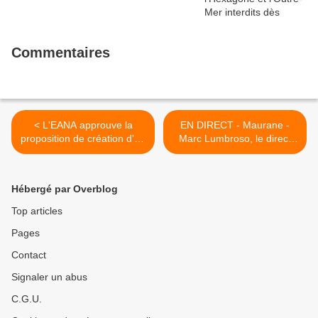
Commentaires
< L'EANA approuve la
EN DIRECT - Maurane -
proposition de création d'un
Marc Lumbroso, le direc­
''droit voisin'' dans l'UE
teur artis­tique et ami de la
chanteuse "ne croit pas à
l'éventualité d'un suicide" >
Hébergé par Overblog
Top articles
Pages
Contact
Signaler un abus
C.G.U.