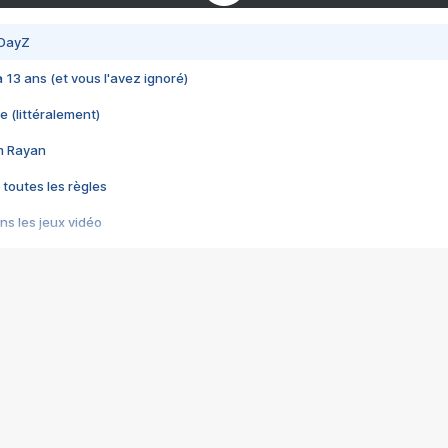
 DayZ
 a 13 ans (et vous l'avez ignoré)
e (littéralement)
im Rayan
 toutes les règles
s les jeux vidéo
us choquant de Rockstar ? - Le scandale BULLY
e plus moche de Steam
du RÊVE tourne au CAUCHEMAR
pendant 8 heures
it… à tort
umiliés par un jeu vidéo