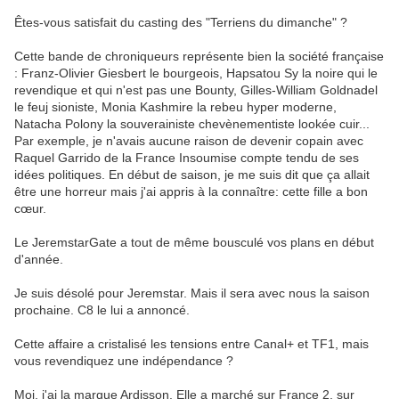
Êtes-vous satisfait du casting des "Terriens du dimanche" ?
Cette bande de chroniqueurs représente bien la société française
: Franz-Olivier Giesbert le bourgeois, Hapsatou Sy la noire qui le
revendique et qui n'est pas une Bounty, Gilles-William Goldnadel
le feuj sioniste, Monia Kashmire la rebeu hyper moderne,
Natacha Polony la souverainiste chevènementiste lookée cuir...
Par exemple, je n'avais aucune raison de devenir copain avec
Raquel Garrido de la France Insoumise compte tendu de ses
idées politiques. En début de saison, je me suis dit que ça allait
être une horreur mais j'ai appris à la connaître: cette fille a bon
cœur.
Le JeremstarGate a tout de même bousculé vos plans en début
d'année.
Je suis désolé pour Jeremstar. Mais il sera avec nous la saison
prochaine. C8 le lui a annoncé.
Cette affaire a cristalisé les tensions entre Canal+ et TF1, mais
vous revendiquez une indépendance ?
Moi, j'ai la marque Ardisson. Elle a marché sur France 2, sur