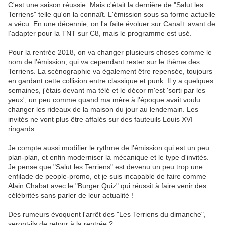
C'est une saison réussie. Mais c'était la dernière de "Salut les
Terriens" telle qu'on la connaît. L'émission sous sa forme actuelle
a vécu. En une décennie, on l'a faite évoluer sur Canal+ avant de
l'adapter pour la TNT sur C8, mais le programme est usé.
Pour la rentrée 2018, on va changer plusieurs choses comme le
nom de l'émission, qui va cependant rester sur le thème des
Terriens. La scénographie va également être repensée, toujours
en gardant cette collision entre classique et punk. Il y a quelques
semaines, j'étais devant ma télé et le décor m'est 'sorti par les
yeux', un peu comme quand ma mère à l'époque avait voulu
changer les rideaux de la maison du jour au lendemain. Les
invités ne vont plus être affalés sur des fauteuils Louis XVI
ringards.
Je compte aussi modifier le rythme de l'émission qui est un peu
plan-plan, et enfin moderniser la mécanique et le type d'invités.
Je pense que "Salut les Terriens" est devenu un peu trop une
enfilade de people-promo, et je suis incapable de faire comme
Alain Chabat avec le "Burger Quiz" qui réussit à faire venir des
célébrités sans parler de leur actualité !
Des rumeurs évoquent l'arrêt des "Les Terriens du dimanche",
seront-ils de retour à la rentrée ?