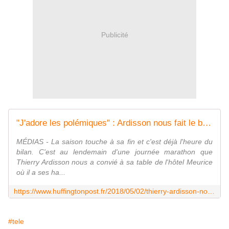
Publicité
"J'adore les polémiques" : Ardisson nous fait le bilan de sa saison agitée sur C8
MÉDIAS - La saison touche à sa fin et c'est déjà l'heure du
bilan. C'est au lendemain d'une journée marathon que
Thierry Ardisson nous a convié à sa table de l'hôtel Meurice
où il a ses ha...
https://www.huffingtonpost.fr/2018/05/02/thierry-ardisson-nous-fait-le-bilan-de-sa-saison-agitee-sur-c8_a_23422171/
#tele