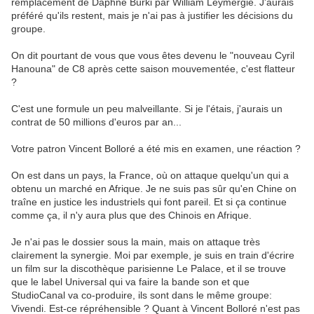
remplacement de Daphné Bürki par William Leymergie. J'aurais
préféré qu'ils restent, mais je n'ai pas à justifier les décisions du
groupe.
On dit pourtant de vous que vous êtes devenu le "nouveau Cyril
Hanouna" de C8 après cette saison mouvementée, c'est flatteur
?
C'est une formule un peu malveillante. Si je l'étais, j'aurais un
contrat de 50 millions d'euros par an...
Votre patron Vincent Bolloré a été mis en examen, une réaction ?
On est dans un pays, la France, où on attaque quelqu'un qui a
obtenu un marché en Afrique. Je ne suis pas sûr qu'en Chine on
traîne en justice les industriels qui font pareil. Et si ça continue
comme ça, il n'y aura plus que des Chinois en Afrique.
Je n'ai pas le dossier sous la main, mais on attaque très
clairement la synergie. Moi par exemple, je suis en train d'écrire
un film sur la discothèque parisienne Le Palace, et il se trouve
que le label Universal qui va faire la bande son et que
StudioCanal va co-produire, ils sont dans le même groupe:
Vivendi. Est-ce répréhensible ? Quant à Vincent Bolloré n'est pas