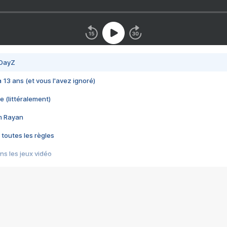
 DayZ
 a 13 ans (et vous l'avez ignoré)
e (littéralement)
im Rayan
 toutes les règles
s les jeux vidéo
us choquant de Rockstar ? - Le scandale BULLY
e plus moche de Steam
du RÊVE tourne au CAUCHEMAR
pendant 8 heures