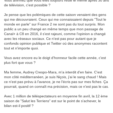
Vous affirmez que vous êtes toujours resté le même après 30 ans
de télévision, c'est possible ?
Je pense que les polémiques de cette saison venaient des gens
qui me découvraient. Ceux qui me connaissaient depuis "Tout le
monde en parle" sur France 2 ne sont pas du tout surpris. Mon
public a un peu changé en même temps que mon passage de
Canal+ à C8 en 2016, il s'est rajeuni, comme l'opinion a changé
avec les réseaux sociaux. Ce n'est pas pour autant que je
confonds opinion publique et Twitter où des anonymes racontent
tout et n'importe quoi.
Vous avez encore eu le doigt d'honneur facile cette année, c'est
plus fort que vous ?
Ma femme, Audrey Crespo-Mara, m'a interdit d'en faire. C'est
mon côté méditerranéen, je suis Niçois, j'ai le sang chaud ! Mais
ce n'est pas prévu à l'avance, je ne l'écris pas sur mes fiches. Ça
pourrait, quand on connaît ma précision, mais ce n'est pas le cas.
Avec 1 million de téléspectateurs en moyenne fin avril, la 12 ème
saison de "Salut les Terriens" est sur le point de s'achever, le
bilan est-il positif ?