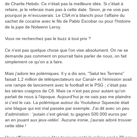
de Charlie Hebdo. Ce n'était pas la meilleure idée. Si c'était à
refaire, je le referais mais pas à cette date. Sinon, je ne vois pas
pourquoi je m'excuserais. Le CSA m'a blanchi pour l'affaire du
sachet de cocaïne avec le fils de Pablo Escobar ou pour l'histoire
de la jupe de Nolwenn Leroy.
Vous ne recherchez pas le buzz à tout prix ?
Ce n'est pas quelque chose que l'on vise absolument. On ne se
demande pas comment on pourrait faire parler de nous, on fait
simplement ce qu'on a à faire.
Mais j'adore les polémiques. Il y a dix ans, "Salut les Terriens"
faisait 1,2 million de téléspectateurs sur Canal+ et l'émission avait
une rampe de lancement avec le football et le PSG ; c'était pas
les séries craignos de C8. Mais ce n'est pas pour autant qu'on
parlait de nous à l'époque. Aujourd'hui je ne vais pas me plaindre
si c'est le cas. La polémique autour du Youtubeur Squeezie était
une blague qui est mal passée par exemple. J'ai dit avec un peu
d'admiration : 'putain c'est génial, tu gagnes 500.000 euros par
an en jouant aux jeux-vidéo'. Aucune ironie, j'aurais adoré trouver
cette idée !