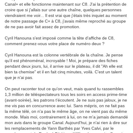
Canal+ et elle fonctionne maintenant sur C8. J'ai la prétention de
croire que si j'allais sur une autre chaîne, quelques personnes
viendraient me voir... Il est vrai que j'étais très inquiet au moment
de notre passage de C+ à C8, j'avais même reproché au groupe
de ne pas avoir fait assez de promotion.
Cyril Hanouna s'est imposé comme la tête d'affiche de C8,
comment prenez-vous votre place de numéro deux ?
Cyril Hanouna est la colonne vertébrale de la chaîne. Je pense
qu'il est phénoménal, incroyable ! Moi, je prépare des fiches
pendant deux jours, lui, il arrive sur le plateau, il dit "Ah elle est
bien ta chemise" et il en fait cinq minutes, voilà. C'est un talent
que je n'ai pas.
On peut raconter tout ce qu'on veut, mais quand tu rassembles
1,3 million de téléspectateurs tous les soirs en access prime-time
(avant-soirée), les patrons t'écoutent. Je ne suis pas jaloux, je ne
me vis pas en concurrence avec lui. Sans mépris, on ne fait pas
la même télé, on n'a pas le même âge, on ne vient pas du même
monde. Mais moi, contrairement à lui, on ne m'a jamais demandé
mon avis dans le groupe Canal. Aujourd'hui, je n'ai rien à dire sur
les remplacements de Yann Barthès par Yves Calvi, par le