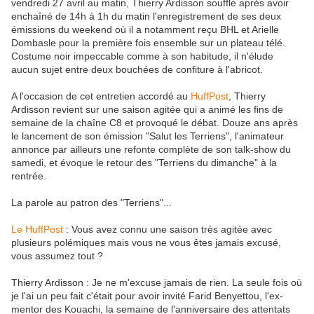
vendredi 27 avril au matin, Thierry Ardisson souffle après avoir
enchaîné de 14h à 1h du matin l'enregistrement de ses deux
émissions du weekend où il a notamment reçu BHL et Arielle
Dombasle pour la première fois ensemble sur un plateau télé.
Costume noir impeccable comme à son habitude, il n'élude
aucun sujet entre deux bouchées de confiture à l'abricot.
A l'occasion de cet entretien accordé au
HuffPost
, Thierry
Ardisson revient sur une saison agitée qui a animé les fins de
semaine de la chaîne C8 et provoqué le débat. Douze ans après
le lancement de son émission "Salut les Terriens", l'animateur
annonce par ailleurs une refonte complète de son talk-show du
samedi, et évoque le retour des "Terriens du dimanche" à la
rentrée.
La parole au patron des "Terriens"...
Le HuffPost
: Vous avez connu une saison très agitée avec
plusieurs polémiques mais vous ne vous êtes jamais excusé,
vous assumez tout ?
Thierry Ardisson : Je ne m'excuse jamais de rien. La seule fois où
je l'ai un peu fait c'était pour avoir invité Farid Benyettou, l'ex-
mentor des Kouachi, la semaine de l'anniversaire des attentats