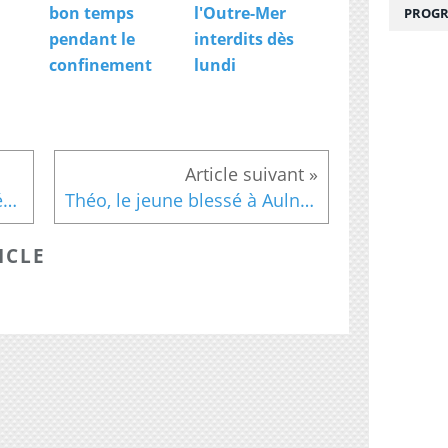
bon temps
l'Outre-Mer
PROGR
pendant le
interdits dès
confinement
lundi
MediaSchool qui gère des écoles spécialisées dans la communication et détient le mensuel CB News va racheter le magazine Stratégies
Théo, le jeune blessé à Aulnay en 2017, et cinq proches en garde à vue pour escroquerie
ICLE