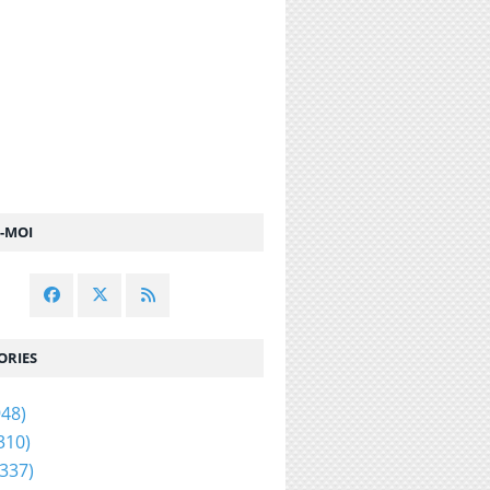
Z-MOI
ORIES
48)
310)
337)