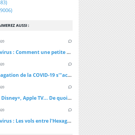
83)
9006)
IMEREZ AUSSI :
020
Coronavirus : Comment une petite station de ski autrichienne a accéléré la propagation du virus
020
La propagation de la COVID-19 s'"accélère" au Royaume-Uni
020
Netflix, Disney+, Apple TV... De quoi passer du bon temps pendant le confinement
020
Coronavirus : Les vols entre l'Hexagone et l'Outre-Mer interdits dès lundi