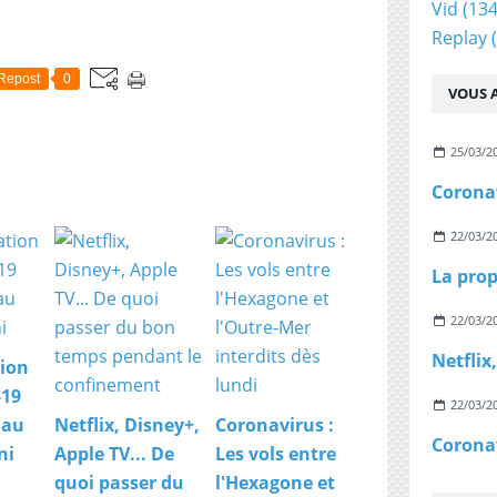
Vid
(134
Replay
(
Repost
0
VOUS A
25/03/2
22/03/2
22/03/2
ion
-19
22/03/2
 au
Netflix, Disney+,
Coronavirus :
ni
Apple TV... De
Les vols entre
quoi passer du
l'Hexagone et