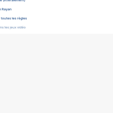
e (littéralement)
im Rayan
 toutes les règles
s les jeux vidéo
us choquant de Rockstar ? - Le scandale BULLY
e plus moche de Steam
du RÊVE tourne au CAUCHEMAR
pendant 8 heures
it… à tort
umiliés par un jeu vidéo
ire - Final Fantasy 8
ti un empire - Age of Empires
story DOFUS