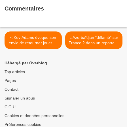
Commentaires
< Kev Adams évoque son
L'Azerbaïdjan "diffamé" sur
envie de retourner jouer au
France 2 dans un reportage
Bataclan pour oublier cette
de "Cash Investigation" : Le
image tragique
ministère public requiert la
relaxe >
Hébergé par Overblog
Top articles
Pages
Contact
Signaler un abus
C.G.U.
Cookies et données personnelles
Préférences cookies