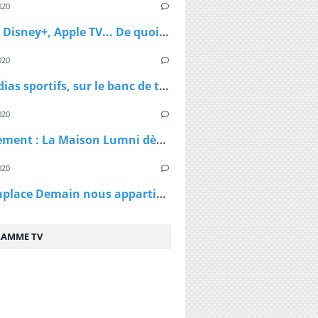
020
Netflix, Disney+, Apple TV... De quoi passer du bon temps pendant le confinement
020
Les médias sportifs, sur le banc de touche mais pas résignés
020
Confinement : La Maison Lumni dès lundi à 9h sur les chaines de France Télévisions
020
TF1 remplace Demain nous appartient par Sept à Huit, dès lundi à 19h05 le temps du confinement
AMME TV