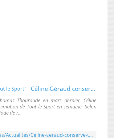
Céline Géraud conserve "Tout le Sport"
 Thomas Thouroude en mars dernier, Céline
'animation de Tout le Sport en semaine. Selon
ode de r...
https://www.lequipe.fr/Medias/Actualites/Celine-geraud-conserve-tout-le-sport/915566