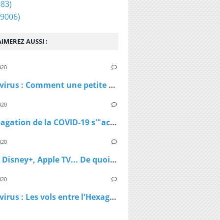
83)
9006)
IMEREZ AUSSI :
020
Coronavirus : Comment une petite station de ski autrichienne a accéléré la propagation du virus
020
La propagation de la COVID-19 s'"accélère" au Royaume-Uni
020
Netflix, Disney+, Apple TV... De quoi passer du bon temps pendant le confinement
020
Coronavirus : Les vols entre l'Hexagone et l'Outre-Mer interdits dès lundi