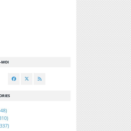
Z-MOI
ORIES
48)
310)
337)