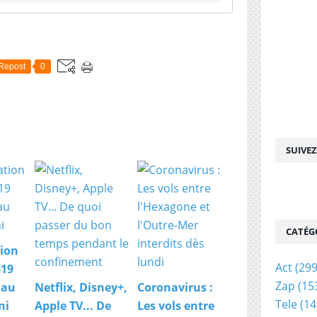
Repost
0
SUIVE
CATÉG
ion
Act
(299
-19
Zap
(15
 au
Netflix, Disney+,
Coronavirus :
Tele
(14
ni
Apple TV... De
Les vols entre