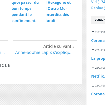
Vid
(134
quoi passer du
l'Hexagone et
Replay
(
bon temps
l'Outre-Mer
pendant le
interdits dès
VOUS A
confinement
lundi
25/03/2
22/03/2
Moment de gêne pour Cristina Cordula hier soir quand il faut annoncer à la future mariée ce qu'elle pense de sa robe
Anne-Sophie Lapix s’explique sur sa phrase polémique : “On va pouvoir regarder des footballeurs milliardaires courir après un ballon”
ICLE
22/03/2
22/03/2