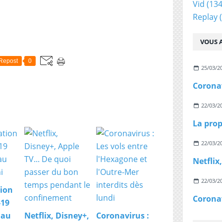
Vid
(134
Replay
(
VOUS A
Repost
0
25/03/2
22/03/2
22/03/2
22/03/2
ion
-19
 au
Netflix, Disney+,
Coronavirus :