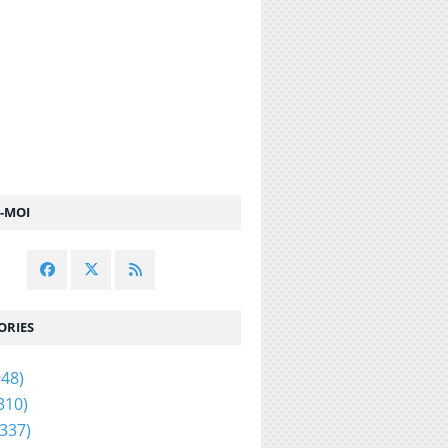
Z-MOI
ORIES
48)
310)
337)