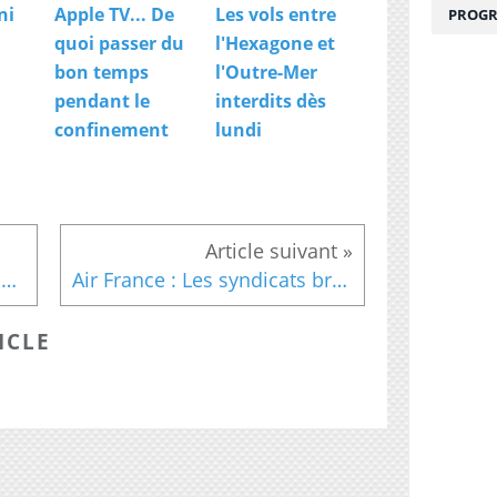
ni
Apple TV... De
Les vols entre
PROGR
quoi passer du
l'Hexagone et
bon temps
l'Outre-Mer
pendant le
interdits dès
confinement
lundi
Droits du foot italien : Mediapro dit avoir présenté des garanties
Air France : Les syndicats brandissent la menace d'un "été houleux"
ICLE