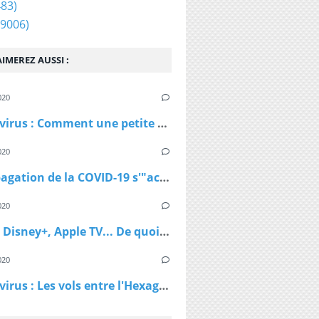
83)
9006)
IMEREZ AUSSI :
020
Coronavirus : Comment une petite station de ski autrichienne a accéléré la propagation du virus
020
La propagation de la COVID-19 s'"accélère" au Royaume-Uni
020
Netflix, Disney+, Apple TV... De quoi passer du bon temps pendant le confinement
020
Coronavirus : Les vols entre l'Hexagone et l'Outre-Mer interdits dès lundi