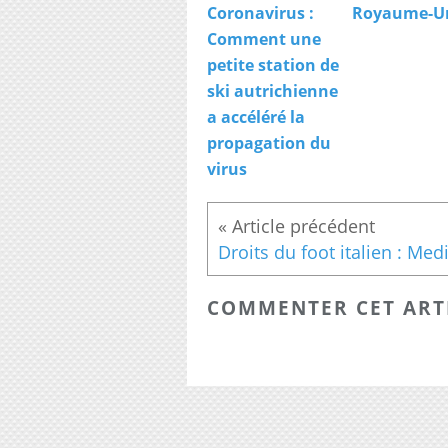
Coronavirus :
Royaume-U
Comment une
petite station de
ski autrichienne
a accéléré la
propagation du
virus
COMMENTER CET ART