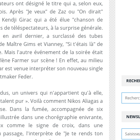
teurs ont désigné le titre qui a, selon eux,
s. Après "Je veux" de Zaz ou "On dirait"
e Kendji Girac qui a été élue "chanson de
ns de téléspectateurs, à la surprise générale.
ti en avril dernier, a surclassé des tubes
Maître Gims et Vianney, "Si t'étais là" de
. Mais l'autre événement de la soirée était
ne Farmer sur scène ! En effet, au milieu
star est venue interpréter son nouveau single
hitmaker Feder.
RECHE
dus, un univers qui n'appartient qu'à elle,
 talent pur ». Voilà comment Nikos Aliagas a
aise. Dans la fumée, accompagnée de six
illustrée dans une chorégraphie enivrante,
NEWSL
eux comme le signe de croix, dans une
passage, l'interprète de "Je te rends ton