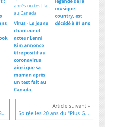
t :
légende de la
x
t
musique
c
e
s
country, est
p
ans
Virus - Le jeune
décédé à 81 ans
t
chanteur et
i
book
acteur Lenni
o
n
Kim annonce
n
être positif au
e
coronavirus
l
l
ainsi que sa
e
maman après
d
un test fait au
e
l
Canada
'
é
m
i
Jacky lave plus propre du 13 juin
Soirée les 20 ans du "Plus Grand Cabaret", samedi prochain sur France 2 à partir de 20h55. Découvrez une nouvelle bande annonce
s
s