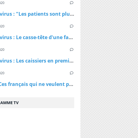
020
Coronavirus : "Les patients sont plus jeunes que ce qu'on nous avait dit", affirme Patrick Pelloux
020
Coronavirus : Le casse-tête d'une famille confinée dans un petit appartement
020
Coronavirus : Les caissiers en première ligne et peu protégés
020
Virus - Ces français qui ne veulent pas rester chez eux et qui ne comprennent pas les ordres des policiers
AMME TV