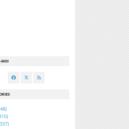
Z-MOI
ORIES
48)
310)
337)