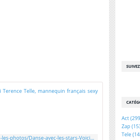
SUIVE
Danse avec le
L
CATÉG
e
n
Act
(299
o
Zap
(15
m
d
Tele
(14
https://www.public.fr/Toutes-les-photos/Danse-avec-les-stars-Voici-Terence-Telle-mannequin-sexy-au-casting-de-la-saison-9-1482044