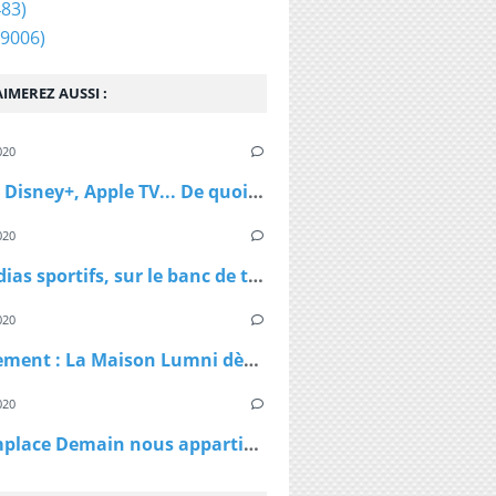
83)
9006)
IMEREZ AUSSI :
020
Netflix, Disney+, Apple TV... De quoi passer du bon temps pendant le confinement
020
Les médias sportifs, sur le banc de touche mais pas résignés
020
Confinement : La Maison Lumni dès lundi à 9h sur les chaines de France Télévisions
020
TF1 remplace Demain nous appartient par Sept à Huit, dès lundi à 19h05 le temps du confinement