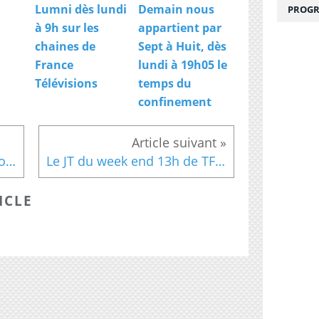
a
Lumni dès lundi
Demain nous
PROGR
i
à 9h sur les
appartient par
s
chaines de
Sept à Huit, dès
o
France
lundi à 19h05 le
n
9
Télévisions
temps du
d
confinement
e
D
a
n
Box-office France : 2,8 millions d'entrées pour Les Indestructibles 2
Le JT du week end 13h de TF1 du 22 juillet
s
e
a
ICLE
v
e
c
l
e
s
s
t