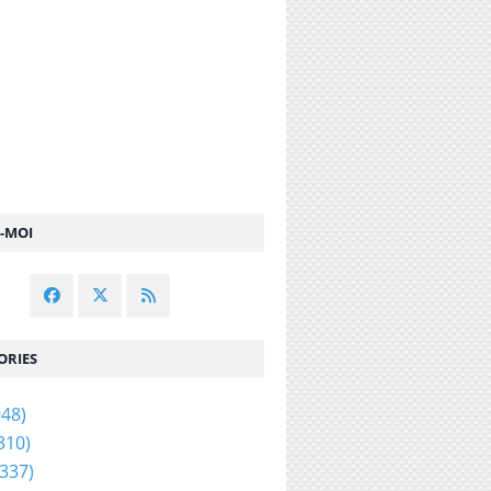
Z-MOI
s stars : Voici Terence Telle, mannequin français s
ORIES
48)
310)
337)