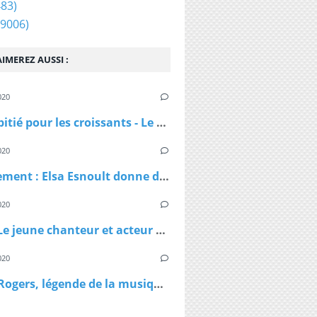
83)
9006)
once cinq nouvelles dates en France, dont La Cig
IMEREZ AUSSI :
020
Pas de pitié pour les croissants - Le croissant pirate
020
Confinement : Elsa Esnoult donne de ses nouvelles dans une longue vidéo Facebook Live
020
Virus - Le jeune chanteur et acteur Lenni Kim annonce être positif au coronavirus ainsi que sa maman après un test fait au Canada
020
Kenny Rogers, légende de la musique country, est décédé à 81 ans