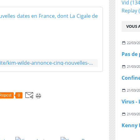
Vid
(134
Replay
(
Kim Wilde ann
VOUS A
L
e
2
22/03/2
6
m
a
http://www.melody.tv/actualite/kim-wilde-annonce-cinq-nouvelles-dates-en-france-dont-la-cigale-de-paris
i
21/03/2
d
e
r
n
21/03/2
Repost
0
i
e
r
21/03/2
,
à
l
'