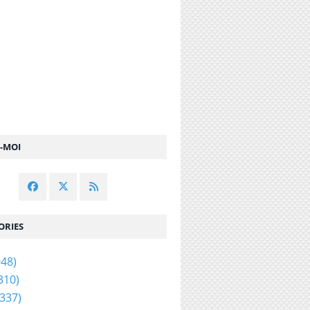
Z-MOI
ORIES
48)
310)
337)