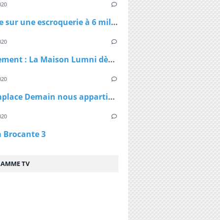
020
Enquête sur une escroquerie à 6 millions d'euros de masques et de gel
020
Confinement : La Maison Lumni dès lundi à 9h sur les chaines de France Télévisions
020
TF1 remplace Demain nous appartient par Sept à Huit, dès lundi à 19h05 le temps du confinement
020
a Brocante 3
AMME TV