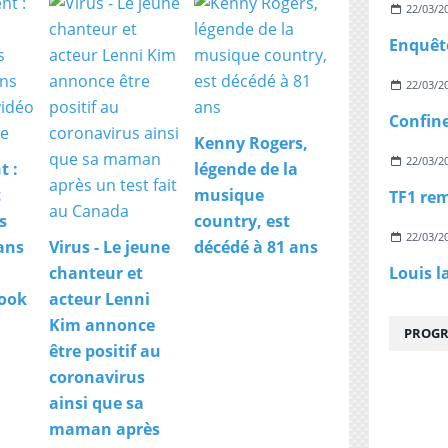
o
22/03/2
c
c
a
s
22/03/2
i
o
n
Kenny Rogers,
d
22/03/2
t :
légende de la
e
t
musique
l
a
s
country, est
22/03/2
s
ans
Virus - Le jeune
décédé à 81 ans
o
Louis l
chanteur et
r
book
acteur Lenni
t
i
Kim annonce
PROGR
e
être positif au
d
coronavirus
e
s
ainsi que sa
o
maman après
n