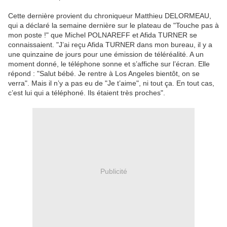
Cette dernière provient du chroniqueur Matthieu DELORMEAU,
qui a déclaré la semaine dernière sur le plateau de "Touche pas à
mon poste !" que Michel POLNAREFF et Afida TURNER se
connaissaient. "J’ai reçu Afida TURNER dans mon bureau, il y a
une quin­zaine de jours pour une émis­sion de télé­réa­lité. A un
moment donné, le télé­phone sonne et s’af­fiche sur l’écran. Elle
répond : "Salut bébé. Je rentre à Los Angeles bien­tôt, on se
verra". Mais il n’y a pas eu de "Je t’aime", ni tout ça. En tout cas,
c’est lui qui a télé­phoné. Ils étaient très proches".
Publicité