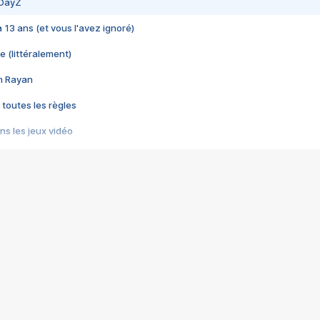
 DayZ
 a 13 ans (et vous l'avez ignoré)
e (littéralement)
im Rayan
 toutes les règles
s les jeux vidéo
us choquant de Rockstar ? - Le scandale BULLY
e plus moche de Steam
du RÊVE tourne au CAUCHEMAR
pendant 8 heures
it… à tort
umiliés par un jeu vidéo
ire - Final Fantasy 8