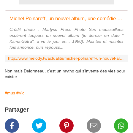
Michel Polnareff, un nouvel album, une comédie musicale ? : "Je n'ai ni à confirmer, ni à infirmer des bruits de couloirs ou des fuites de taupes modèles"
Crédit photo : Marlyse Press Photo Ses moussaillons
espèrent toujours un nouvel album (le dernier en date "
Kâma-Sûtra", a vu le jour en... 1990). Maintes et maintes
fois annoncé, puis repouss...
http://www.melody.tv/actualite/michel-polnareff-un-nouvel-album-une-comedie-musicale-je-nai-ni-a-confirmer-ni-a-infirmer-des-bruits-de-couloirs-ou-des-fuites-de-taupes-modeles
Non mais Delormeau, c'est un mytho qui s'invente des vies pour
exister...
#mus
#Vid
Partager