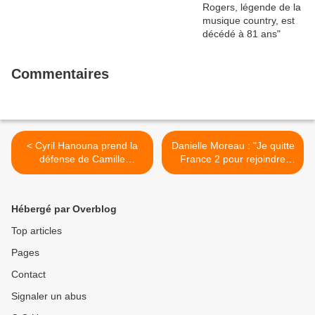
Commentaires
< Cyril Hanouna prend la
Danielle Moreau : "Je quitte
défense de Camille
France 2 pour rejoindre
Combal, lynché sur Twitter
Cyril Hanouna et "Touche
après sa première bande-
pas à mon poste" à la
annonce sur TF1, diffusée
rentrée" >
Hébergé par Overblog
hier pendant le match
France/Belgique
Top articles
Pages
Contact
Signaler un abus