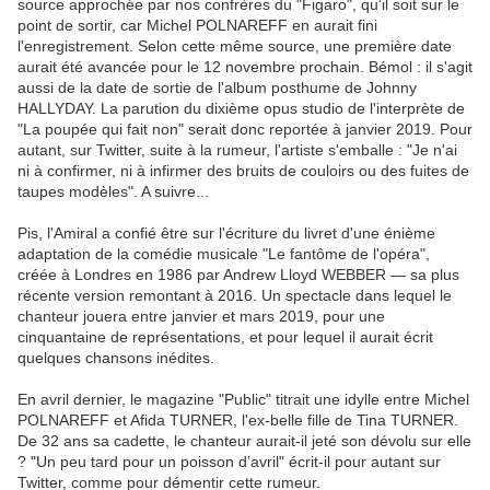
source approchée par nos confrères du "Figaro", qu'il soit sur le
point de sortir, car Michel POLNAREFF en aurait fini
l'enregistrement. Selon cette même source, une première date
aurait été avancée pour le 12 novembre prochain. Bémol : il s'agit
aussi de la date de sortie de l'album posthume de Johnny
HALLYDAY. La parution du dixième opus studio de l'interprète de
"La poupée qui fait non" serait donc reportée à janvier 2019. Pour
autant, sur Twitter, suite à la rumeur, l'artiste s'emballe : "Je n'ai
ni à confirmer, ni à infirmer des bruits de couloirs ou des fuites de
taupes modèles". A suivre...
Pis, l'Amiral a confié être sur l'écriture du livret d'une énième
adaptation de la comédie musicale "Le fantôme de l'opéra",
créée à Londres en 1986 par Andrew Lloyd WEBBER — sa plus
récente version remontant à 2016. Un spectacle dans lequel le
chanteur jouera entre janvier et mars 2019, pour une
cinquantaine de représentations, et pour lequel il aurait écrit
quelques chansons inédites.
En avril dernier, le magazine "Public" titrait une idylle entre Michel
POLNAREFF et Afida TURNER, l'ex-belle fille de Tina TURNER.
De 32 ans sa cadette, le chanteur aurait-il jeté son dévolu sur elle
? "Un peu tard pour un poisson d’avril" écrit-il pour autant sur
Twitter, comme pour démentir cette rumeur.