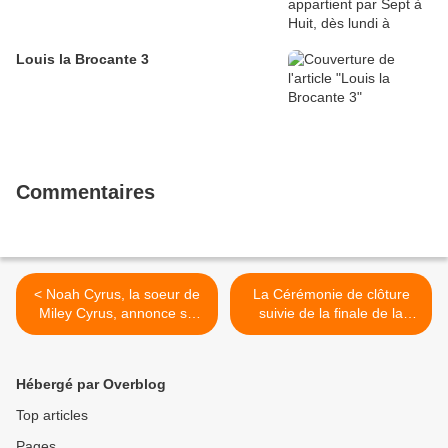
Louis la Brocante 3
Commentaires
< Noah Cyrus, la soeur de
La Cérémonie de clôture
Miley Cyrus, annonce sa
suivie de la finale de la
première tournée en
Coupe du Monde en Russie
Amérique du Nord
qui opposera la France face
à la Croatie, ce dimanche
Hébergé par Overblog
15 juillet à partir de 15h25
sur TF1 >
Top articles
Pages