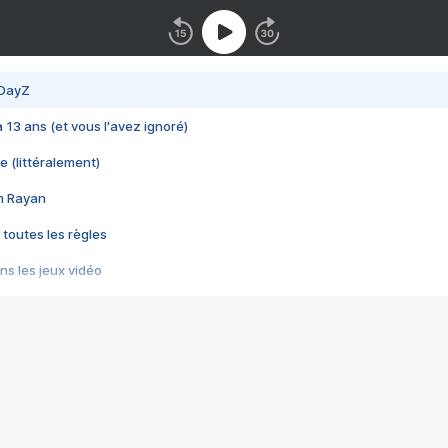
 DayZ
 a 13 ans (et vous l'avez ignoré)
e (littéralement)
im Rayan
 toutes les règles
s les jeux vidéo
us choquant de Rockstar ? - Le scandale BULLY
e plus moche de Steam
du RÊVE tourne au CAUCHEMAR
pendant 8 heures