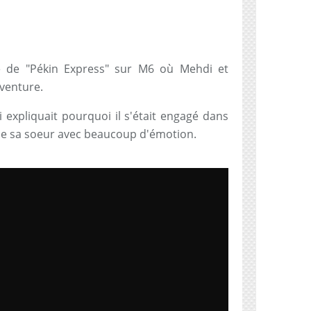
ale de "Pékin Express" sur M6 où Mehdi et
venture.
expliquait pourquoi il s'était engagé dans
 de sa soeur avec beaucoup d'émotion.