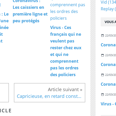
Coronavirus :
Vid
(134
Les caissiers en
Replay
(
 : Le
première ligne et
d'une
peu protégés
VOUS A
finée
Virus - Ces
it
français qui ne
22/03/2
nt
veulent pas
rester chez eux
et qui ne
22/03/2
comprennent
pas les ordres
des policiers
22/03/2
22/03/2
Capricieuse, en retard constant, Catherine Deneuve est-elle vraiment comme ça ?
ICLE