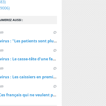
83)
9006)
IMEREZ AUSSI :
020
Coronavirus : "Les patients sont plus jeunes que ce qu'on nous avait dit", affirme Patrick Pelloux
020
Coronavirus : Le casse-tête d'une famille confinée dans un petit appartement
020
Coronavirus : Les caissiers en première ligne et peu protégés
020
Virus - Ces français qui ne veulent pas rester chez eux et qui ne comprennent pas les ordres des policiers