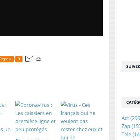
Repost
0
SUIVE
CATÉG
Act
(299
Zap
(15
Tele
(14