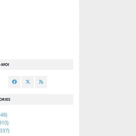
Z-MOI
ORIES
48)
310)
337)