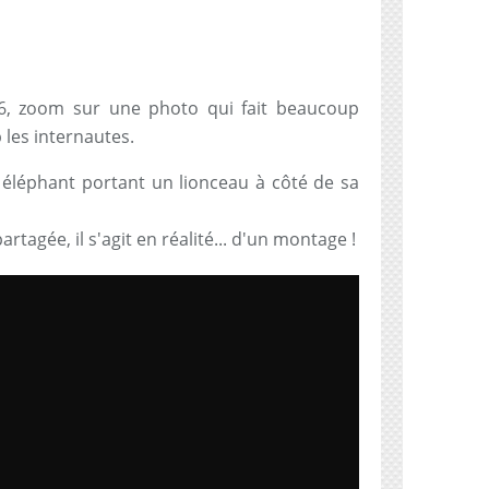
M6, zoom sur une photo qui fait beaucoup
 les internautes.
n éléphant portant un lionceau à côté de sa
rtagée, il s'agit en réalité... d'un montage !