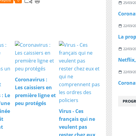
Repost
0
25/03/2
22/03/2
22/03/2
22/03/2
Coronavirus :
Les caissiers en
 : Le
première ligne et
PROGR
d'une
peu protégés
finée
Virus - Ces
it
français qui ne
nt
veulent pas
rester chez eux