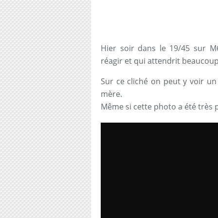
Hier soir dans le 19/45 sur 
réagir et qui attendrit beaucoup
Sur ce cliché on peut y voir u
mère.
Même si cette photo a été très pa