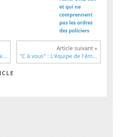
et qui ne
comprennent
pas les ordres
des policiers
Le salon "Construire ma maison" à Paris
"C à vous" : L'équipe de l'émission confrontée à une traduction... très compliquée !
ICLE