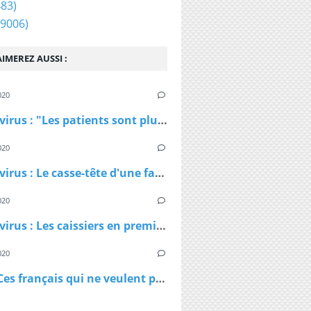
83)
9006)
IMEREZ AUSSI :
020
Coronavirus : "Les patients sont plus jeunes que ce qu'on nous avait dit", affirme Patrick Pelloux
020
Coronavirus : Le casse-tête d'une famille confinée dans un petit appartement
020
Coronavirus : Les caissiers en première ligne et peu protégés
020
Virus - Ces français qui ne veulent pas rester chez eux et qui ne comprennent pas les ordres des policiers