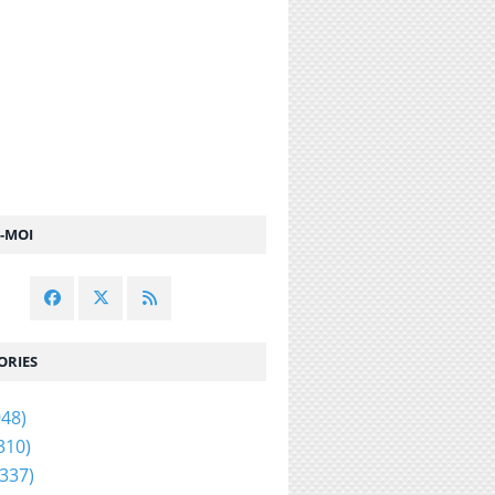
Z-MOI
ORIES
48)
310)
337)