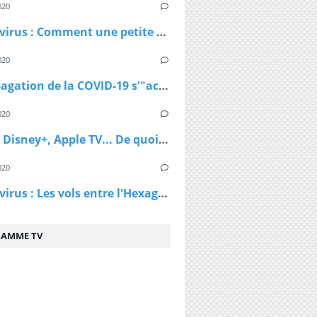
020
Coronavirus : Comment une petite station de ski autrichienne a accéléré la propagation du virus
020
La propagation de la COVID-19 s'"accélère" au Royaume-Uni
020
Netflix, Disney+, Apple TV... De quoi passer du bon temps pendant le confinement
020
Coronavirus : Les vols entre l'Hexagone et l'Outre-Mer interdits dès lundi
AMME TV