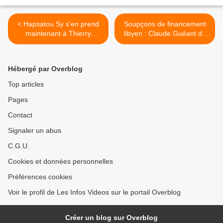
< Hapsatou Sy s'en prend
Soupçons de financement
maintenant à Thierry
libyen : Claude Guéant de
Ardisson : "Il connaît mon
nouveau mis en examen
numéro ! Je suis très
notamment pour "corruption
affectée par son silence
passive" >
Hébergé par Overblog
depuis jeudi"
Top articles
Pages
Contact
Signaler un abus
C.G.U.
Cookies et données personnelles
Préférences cookies
Voir le profil de Les Infos Videos sur le portail Overblog
Créer un blog sur Overblog