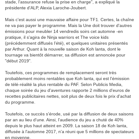
stade, l’assurance refuse la prise en charge", a expliqué la
présidente d'ALP, Alexia Laroche-Joubert.
Mais c'est aussi une mauvaise affaire pour TF1. Certes, la chaîne
ne va pas payer le programme. Mais la Une doit trouver d'autres
émissions pour meubler 14 vendredis soirs cet automne -en
pratique, il s'agira de Ninja warriors et The voice kids
(précédemment diffusés l'été), et quelques unitaires présentés
par Arthur. Quant à la nouvelle saison de Koh lanta, dont le
tournage va bientôt démarrer, sa diffusion est annoncée pour
"début 2019".
Toutefois, ces programmes de remplacement seront très
probablement moins rentables que Koh lanta, qui est l'émission
de télé-réalité la plus rentable du PAF. Selon Publicis Media,
chaque soirée du jeu d'aventures rapporte 2 millions d'euros de
recettes publicitaires nettes, soit plus de deux fois le prix d'achat
du programme.
Toutefois, ce succès s'érode, usé par la diffusion de deux saisons
par an au lieu d'une. Ainsi, l'audience du jeu a chuté de 40%
depuis le plus haut atteint en 2009. La saison 18 de Koh lanta,
diffusée à l'automne 2017, n'a réuni que 5 millions de spectateurs
en moyenne.