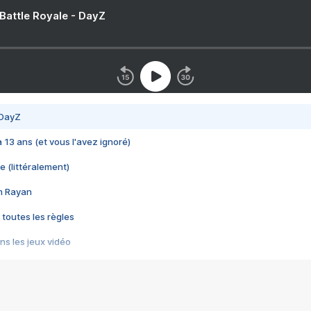
 Battle Royale - DayZ
 DayZ
 a 13 ans (et vous l'avez ignoré)
e (littéralement)
im Rayan
 toutes les règles
s les jeux vidéo
us choquant de Rockstar ? - Le scandale BULLY
e plus moche de Steam