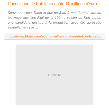
L'annulation de Koh lanta coûte 11 millions d'euros à son producteur
Souvenez vous. Dans la nuit du 8 au 9 mai dernier, lors du
tournage aux îles Fidji de la 19ème saison de Koh Lanta,
une candidate déclare à la production avoir été agressée
sexuellement par ...
https://www.bfmtv.com/economie/l-annulation-de-koh-lanta-coute-11-millions-d-euros-a-son-producteur-1523344.html
Publicité