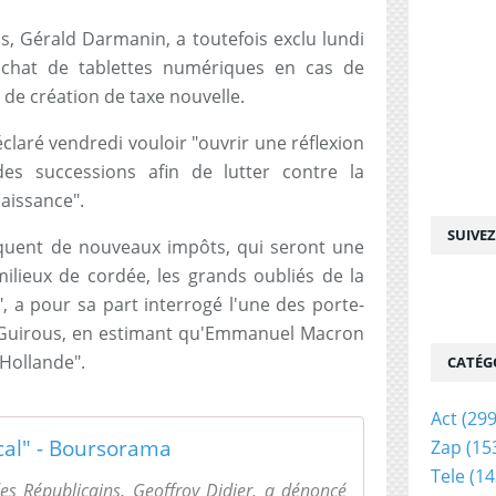
s, Gérald Darmanin, a toutefois exclu lundi
'achat de tablettes numériques en cas de
 de création de taxe nouvelle.
éclaré vendredi vouloir "ouvrir une réflexion
des successions afin de lutter contre la
naissance".
SUIVE
quent de nouveaux impôts, qui seront une
lieux de cordée, les grands oubliés de la
 a pour sa part interrogé l'une des porte-
a Guirous, en estimant qu'Emmanuel Macron
 Hollande".
CATÉG
Act
(299
cal" - Boursorama
Zap
(15
Tele
(14
des Républicains, Geoffroy Didier, a dénoncé