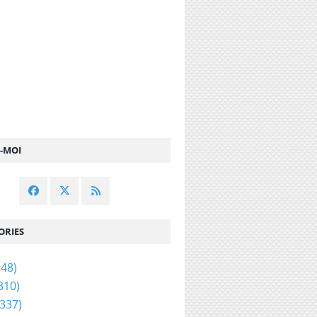
Z-MOI
ORIES
48)
310)
337)