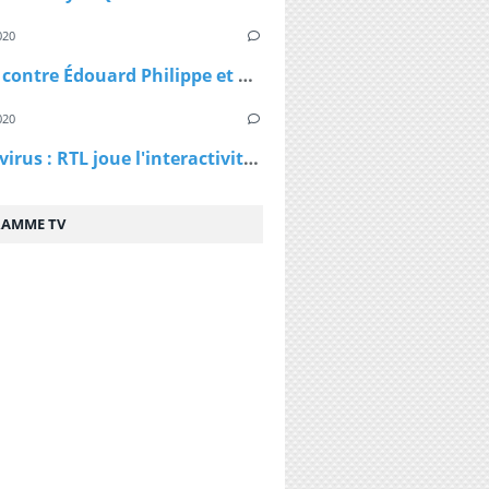
020
Plainte contre Édouard Philippe et Agnès Buzyn : "On nous a menti depuis le début"
020
Coronavirus : RTL joue l'interactivité et lance des podcasts
AMME TV