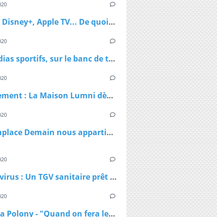
020
Netflix, Disney+, Apple TV... De quoi passer du bon temps pendant le confinement
020
Les médias sportifs, sur le banc de touche mais pas résignés
020
Confinement : La Maison Lumni dès lundi à 9h sur les chaines de France Télévisions
020
TF1 remplace Demain nous appartient par Sept à Huit, dès lundi à 19h05 le temps du confinement
020
Coronavirus : Un TGV sanitaire prêt à transporter les malades en cas de besoin
020
Natacha Polony - "Quand on fera le bilan du Covid-19, il faudra voir qui a eu des responsabilités"