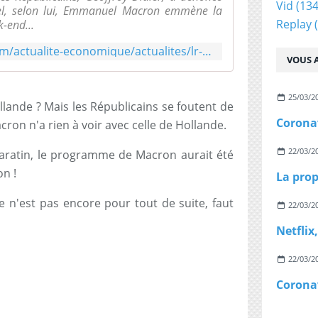
Vid
(134
quel, selon lui, Emmanuel Macron emmène la
Replay
(
k-end...
https://www.boursorama.com/actualite-economique/actualites/lr-denonce-un-enfer-fiscal-69daf334d0ad4759b12dac0d70687fdd
VOUS A
25/03/2
llande ? Mais les Républicains se foutent de
cron n'a rien à voir avec celle de Hollande.
22/03/2
r baratin, le programme de Macron aurait été
on !
e n'est pas encore pour tout de suite, faut
22/03/2
22/03/2