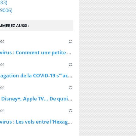
83)
9006)
IMEREZ AUSSI :
020
Coronavirus : Comment une petite station de ski autrichienne a accéléré la propagation du virus
020
La propagation de la COVID-19 s'"accélère" au Royaume-Uni
020
Netflix, Disney+, Apple TV... De quoi passer du bon temps pendant le confinement
020
Coronavirus : Les vols entre l'Hexagone et l'Outre-Mer interdits dès lundi