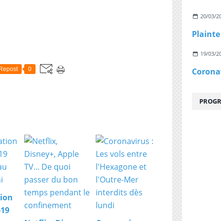
20/03/2
19/03/2
Repost
0
PROGR
ion
-19