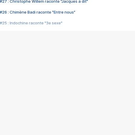
#27 : Christophe Willem raconte "Jacques a dit"
#26 : Chimène Badi raconte "Entre nous"
#25 : Indochine raconte "3e sexe"
#24 : Zaho raconte "C'est chelou"
#23 : Patrick Bruel raconte "Au café des délices"
#22 : Kyo raconte "Le chemin"
#21 : Nolwenn Leroy raconte "Cassé"
#20 : Patrick Hernandez raconte "Born to be alive"
#19 : Lorie raconte "Près de moi"
#18 : Michael Jones raconte "A nos actes manqués" (avec Jean-Jacque
#17 : Khaled raconte "Aïcha"
#16 : Corneille raconte "Parce qu'on vient de loin"
#15 : Indochine raconte "L'aventurier"