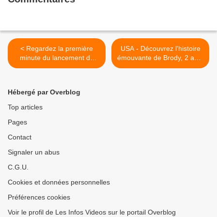
< Regardez la première
USA - Découvrez l'histoire
minute du lancement de
émouvante de Brody, 2 ans,
"TPMP refait la semaine"
atteint d'un cancer au
avec Jean-Luc Lemoine en
cerveau - Ses parents lui
prime-time sur C8
offrent un dernier Noël >
Hébergé par Overblog
Top articles
Pages
Contact
Signaler un abus
C.G.U.
Cookies et données personnelles
Préférences cookies
Voir le profil de Les Infos Videos sur le portail Overblog