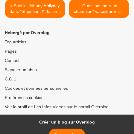
< Spécial Johnny Hallyday
"Questions pour un
dans "Stupéfiant !", le lundi
champion" va célébrer ses
29 octobre à 22h40 sur
30 ans avec une spéciale
France 2
Télévision, le mercredi 7
novembre à 18h10 sur
Hébergé par Overblog
France 3 >
Top articles
Pages
Contact
Signaler un abus
C.G.U.
Cookies et données personnelles
Préférences cookies
Voir le profil de Les Infos Videos sur le portail Overblog
Créer un blog sur Overblog