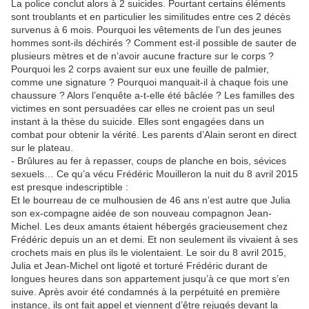
La police conclut alors à 2 suicides. Pourtant certains éléments
sont troublants et en particulier les similitudes entre ces 2 décès
survenus à 6 mois. Pourquoi les vêtements de l’un des jeunes
hommes sont-ils déchirés ? Comment est-il possible de sauter de
plusieurs mètres et de n’avoir aucune fracture sur le corps ?
Pourquoi les 2 corps avaient sur eux une feuille de palmier,
comme une signature ? Pourquoi manquait-il à chaque fois une
chaussure ? Alors l’enquête a-t-elle été bâclée ? Les familles des
victimes en sont persuadées car elles ne croient pas un seul
instant à la thèse du suicide. Elles sont engagées dans un
combat pour obtenir la vérité. Les parents d’Alain seront en direct
sur le plateau.
- Brûlures au fer à repasser, coups de planche en bois, sévices
sexuels… Ce qu’a vécu Frédéric Mouilleron la nuit du 8 avril 2015
est presque indescriptible :
Et le bourreau de ce mulhousien de 46 ans n’est autre que Julia
son ex-compagne aidée de son nouveau compagnon Jean-
Michel. Les deux amants étaient hébergés gracieusement chez
Frédéric depuis un an et demi. Et non seulement ils vivaient à ses
crochets mais en plus ils le violentaient. Le soir du 8 avril 2015,
Julia et Jean-Michel ont ligoté et torturé Frédéric durant de
longues heures dans son appartement jusqu’à ce que mort s’en
suive. Après avoir été condamnés à la perpétuité en première
instance, ils ont fait appel et viennent d’être rejugés devant la