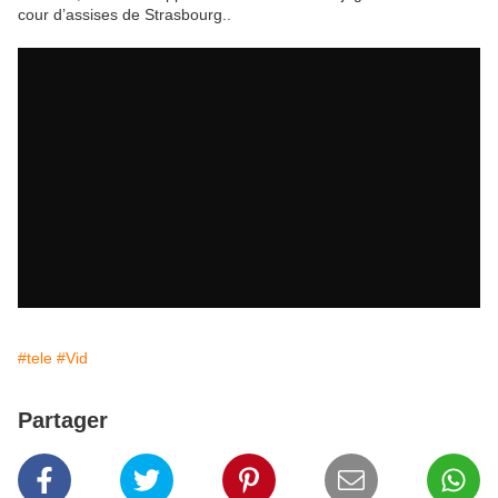
cour d’assises de Strasbourg..
#tele
#Vid
Partager