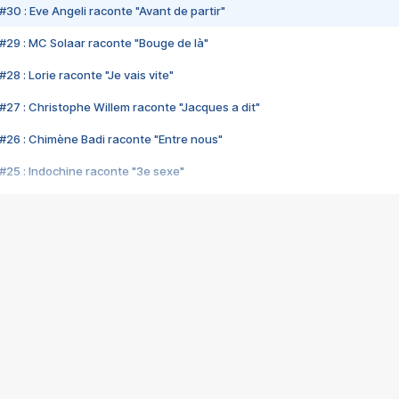
#30 : Eve Angeli raconte "Avant de partir"
#29 : MC Solaar raconte "Bouge de là"
28 : Lorie raconte "Je vais vite"
#27 : Christophe Willem raconte "Jacques a dit"
#26 : Chimène Badi raconte "Entre nous"
#25 : Indochine raconte "3e sexe"
#24 : Zaho raconte "C'est chelou"
#23 : Patrick Bruel raconte "Au café des délices"
#22 : Kyo raconte "Le chemin"
#21 : Nolwenn Leroy raconte "Cassé"
#20 : Patrick Hernandez raconte "Born to be alive"
#19 : Lorie raconte "Près de moi"
#18 : Michael Jones raconte "A nos actes manqués" (avec Jean-Jacque