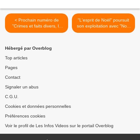
< Prochain numéro de
"L'esprit de Noël" poursuit
"Crimes et faits divers, la
son exploitation avec "Noël
quotidienne" tout à l'heure à
blanc" >
13h35 en direct sur NRJ12
Hébergé par Overblog
Top articles
Pages
Contact
Signaler un abus
C.G.U.
Cookies et données personnelles
Préférences cookies
Voir le profil de Les Infos Videos sur le portail Overblog