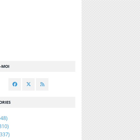
Z-MOI
ORIES
48)
310)
337)