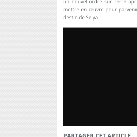
un nouvel ordre sur Terre aprè
mettre en œuvre pour parvenir 
destin de Seiya.
PARTAGER CET ARTICLE