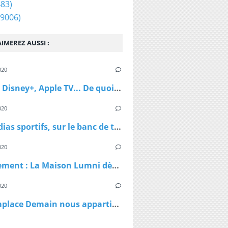
83)
9006)
IMEREZ AUSSI :
020
Netflix, Disney+, Apple TV... De quoi passer du bon temps pendant le confinement
020
Les médias sportifs, sur le banc de touche mais pas résignés
020
Confinement : La Maison Lumni dès lundi à 9h sur les chaines de France Télévisions
020
TF1 remplace Demain nous appartient par Sept à Huit, dès lundi à 19h05 le temps du confinement