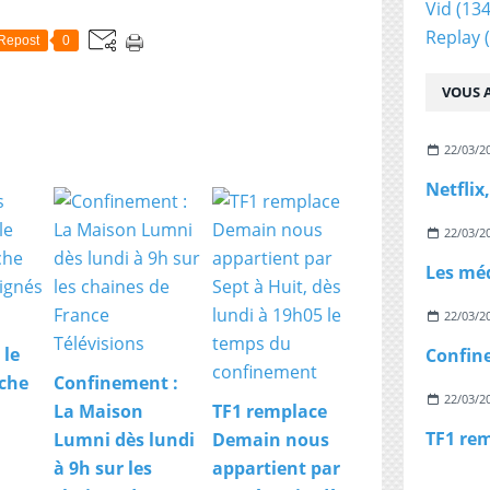
Vid
(134
Replay
(
Repost
0
VOUS A
22/03/2
22/03/2
22/03/2
 le
che
Confinement :
22/03/2
La Maison
TF1 remplace
Lumni dès lundi
Demain nous
à 9h sur les
appartient par