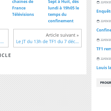
chaines de
Sept à Huit, dès
22/03/2
France
lundi à 19h05 le
Télévisions
temps du
confinement
22/03/2
22/03/2
Wingles : Après l'agression à l'acide d'une de nos journalistes par des lycéens
Le JT du 13h de TF1 du 7 décembre
ICLE
22/03/2
Louis l
PROGR