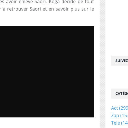
s avoir enlevé Saori. Kōga décide de tout
à retrouver Saori et en savoir plus sur le
SUIVE
CATÉG
Act
(299
Zap
(15
Tele
(14