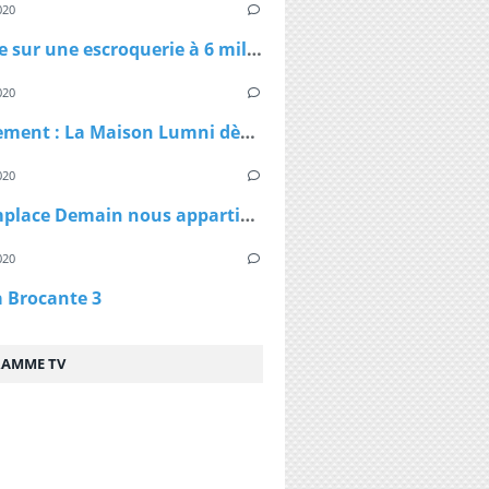
020
Enquête sur une escroquerie à 6 millions d'euros de masques et de gel
020
Confinement : La Maison Lumni dès lundi à 9h sur les chaines de France Télévisions
020
TF1 remplace Demain nous appartient par Sept à Huit, dès lundi à 19h05 le temps du confinement
020
a Brocante 3
AMME TV