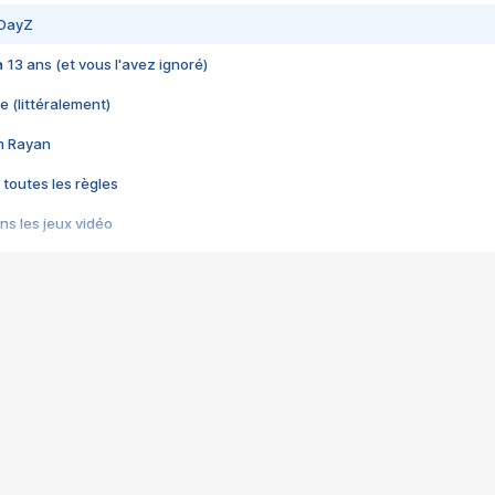
 DayZ
 a 13 ans (et vous l'avez ignoré)
e (littéralement)
im Rayan
 toutes les règles
s les jeux vidéo
us choquant de Rockstar ? - Le scandale BULLY
e plus moche de Steam
du RÊVE tourne au CAUCHEMAR
pendant 8 heures
it… à tort
umiliés par un jeu vidéo