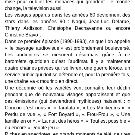
mise pour oublier les menaces qui grondent…le monde
change, la télévision aussi.
Les visages apparus dans les années 80 deviennent des
stars dans les années 90 : Nagui, Jean-Luc Delarue,
Thierry Ardisson, Christophe Dechavanne ou encore
Christine Bravo…
Dans ce premier épisode (1990-1993), ce que l’on appelle
« le paysage audiovisuel» est profondément bouleversé.
Les audiences se mesurent désormais grâce à ce
baromètre quotidien qu’est l’audimat. Il y a maintenant
quatre chaînes privées qui se livrent une guerre féroce, un
service public qui doit se défendre et, pour la première fois,
une chaîne va « mourir » en direct.
Une décennie où les variétés vont connaître leur déclin
pendant que de nouveaux visages apparaissent et que
des émissions (qui deviendront mythiques) naissent : «
Coucou c’est nous », « Taratata », « Les Minikeums », «
Perdu de vue », « Fort Boyard », « Frou-Frou », « Une
famille en or », « La nuit des héros », « Tout est possible »
ou encore « Double jeu ».
Riches en anecdotes, en grands moments de télé, de rires