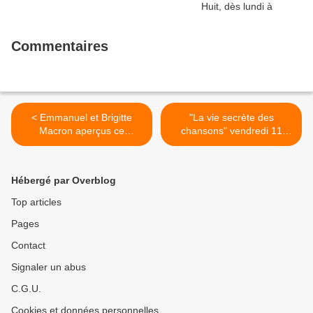
Commentaires
< Emmanuel et Brigitte
"La vie secrète des
Macron aperçus ce
chansons" vendredi 11
vendredi soir à Saint-
janvier à 23h20 sur France
Tropez
3 >
Hébergé par Overblog
Top articles
Pages
Contact
Signaler un abus
C.G.U.
Cookies et données personnelles