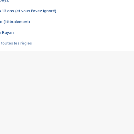
 DayZ
 a 13 ans (et vous l'avez ignoré)
e (littéralement)
im Rayan
 toutes les règles
s les jeux vidéo
us choquant de Rockstar ? - Le scandale BULLY
e plus moche de Steam
du RÊVE tourne au CAUCHEMAR
pendant 8 heures
it… à tort
umiliés par un jeu vidéo
ire - Final Fantasy 8