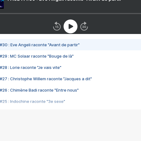
#30 : Eve Angeli raconte "Avant de partir"
#29 : MC Solaar raconte "Bouge de là"
28 : Lorie raconte "Je vais vite"
#27 : Christophe Willem raconte "Jacques a dit"
#26 : Chimène Badi raconte "Entre nous"
#25 : Indochine raconte "3e sexe"
#24 : Zaho raconte "C'est chelou"
#23 : Patrick Bruel raconte "Au café des délices"
#22 : Kyo raconte "Le chemin"